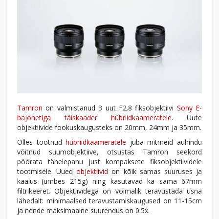
Tamron
on valmistanud 3 uut F2.8 fiksobjektiivi
Sony E-
bajonetiga täiskaader hübriidkaameratele
. Uute
objektiivide fookuskaugusteks on 20mm, 24mm ja 35mm.
Olles tootnud
hübriidkaameratele
juba mitmeid auhindu
võitnud suumobjektiive, otsustas Tamron seekord
pöörata tähelepanu just kompaksete fiksobjektiividele
tootmisele. Uued
objektiivid
on kõik samas suuruses ja
kaalus (umbes 215g) ning kasutavad ka sama 67mm
filtrikeeret. Objektiividega on võimalik teravustada üsna
lähedalt: minimaalsed teravustamiskaugused on 11-15cm
ja nende maksimaalne suurendus on 0.5x.