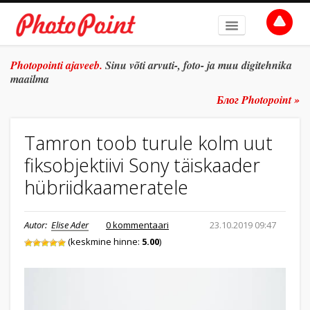
AVALEHT
Photopointi ajaveeb.
Sinu võti arvuti-, foto- ja muu digitehnika
maailma
TEEMAD
Блог Photopoint »
ŽANR
Tamron toob turule kolm uut
SÜVITSI
fiksobjektiivi Sony täiskaader
ARHIIV
hübriidkaameratele
TULE TÖÖLE
Autor:
Elise Ader
0 kommentaari
23.10.2019 09:47
E-POOD
(keskmine hinne:
5.00
)