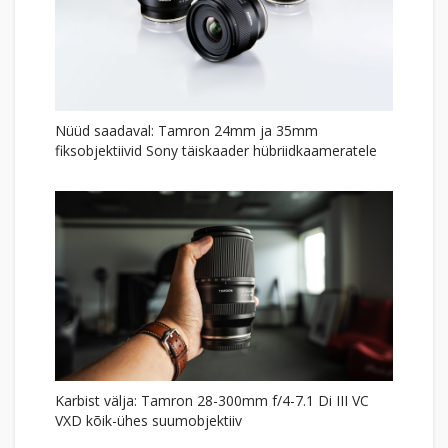
Nüüd saadaval: Tamron 24mm ja 35mm
fiksobjektiivid Sony täiskaader hübriidkaameratele
Karbist välja: Tamron 28-300mm f/4-7.1 Di III VC
VXD kõik-ühes suumobjektiiv