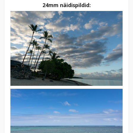
24mm näidispildid: