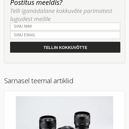
Postitus meeldis?
Telli iganädalane kokkuvõte parimatest
lugudest meilile
Sarnasel teemal artiklid