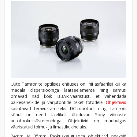
Uute Tamronite optilises ehituses on nii asfäärilisi kui ka
madala dispersiooniga läätseelemente ning samuti
omavad nad kõik BBAR-vääristust, et vähendada
päikesehelkide ja varjutontide teket fotodele.
Objektiivid
kasutavad teravustamiseks DC-mootorit ning Tamroni
sõnul on need täielikult ühilduvad Sony viimaste
autofookussüsteemidega. Objektiivid on muuhulgas
vääristatud tolmu- ja ilmastikukindlaks.
24mm ja 35mm fookuskaugusega objektiivid peaksid