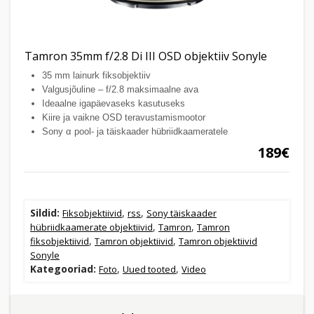
Tamron 35mm f/2.8 Di III OSD objektiiv Sonyle
35 mm lainurk fiksobjektiiv
Valgusjõuline – f/2.8 maksimaalne ava
Ideaalne igapäevaseks kasutuseks
Kiire ja vaikne OSD teravustamismootor
Sony α pool- ja täiskaader hübriidkaameratele
189€
Sildid:
,
,
Fiksobjektiivid
rss
Sony täiskaader
,
,
hübriidkaamerate objektiivid
Tamron
Tamron
,
,
fiksobjektiivid
Tamron objektiivid
Tamron objektiivid
Sonyle
Kategooriad:
,
,
Foto
Uued tooted
Video