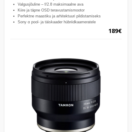
Valgusjõuline – f/2.8 maksimaalne ava
Kiire ja täpne OSD teravustamismootor
Perfektne maastiku ja arhitektuuri pildistamiseks
Sony α pool- ja täiskaader hübriidkaameratele
189€