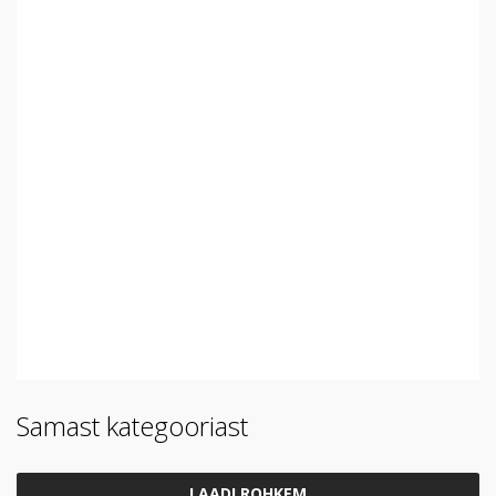
Samast kategooriast
LAADI ROHKEM