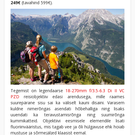
249€
(tavahind 599€).
Tegemist on legendaarse
18-270mm f/3.5-6.3 Di II VC
PZD
reisiobjektiiv edasi arendusega, mille raames
suurepärane sisu sai ka väliselt kauni disaini. Varasem
kuldne nimerõngas asendati hõbehalliga ning lisaks
uuendati ka teravustamisrõnga ning suumirõnga
kummikatteid. Objektiivi eesmisele elemendile lisati
fluoriinvääristus, mis tagab vee ja õli hülgavuse ehk hoiab
mustuse ja sõrmejäljed klaasist eemal.