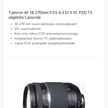
Tamron AF 18-270mm f/3.5-6.3 Di II VC PZD TS
objektiiv Canonile
18–270 mm suure ulatusega universaalsuum
15× suumivahemik
Kiire ning vaikse PZD teravustamismootoriga
Integreeritud Tamron VC pildistabilisaator
Canon EOS poolkaader peegelkaameratele