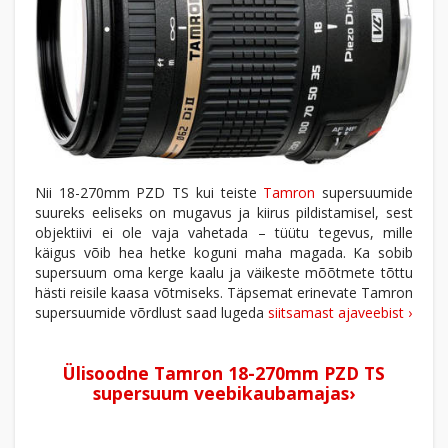
Nii 18-270mm PZD TS kui teiste
Tamron
supersuumide
suureks eeliseks on mugavus ja kiirus pildistamisel, sest
objektiivi ei ole vaja vahetada – tüütu tegevus, mille
käigus võib hea hetke koguni maha magada. Ka sobib
supersuum oma kerge kaalu ja väikeste mõõtmete tõttu
hästi reisile kaasa võtmiseks. Täpsemat erinevate Tamron
supersuumide võrdlust saad lugeda
siitsamast ajaveebist ›
Ülisoodne Tamron 18-270mm PZD TS
supersuum veebikaubamajas›