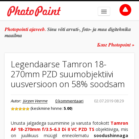
AVALEHT
Photopointi ajaveeb.
Sinu võti arvuti-, foto- ja muu digitehnika
maailma
TEEMAD
Блог Photopoint »
ŽANR
Legendaarse Tamron 18-
SÜVITSI
270mm PZD suumobjektiivi
ARHIIV
uusversioon on 58% soodsam
TULE TÖÖLE
Autor:
Jürgen Veerme
0 kommentaari
02.07.2019 08:29
E-POOD
(keskmine hinne:
5.00
)
Unusta jalgadega suumimine ja varusta fotokott
Tamron
AF 18-270mm f/3.5-6.3 Di II VC PZD TS
objektiiviga, mis
on juulikuus müügil enneolematu
soodushinnaga