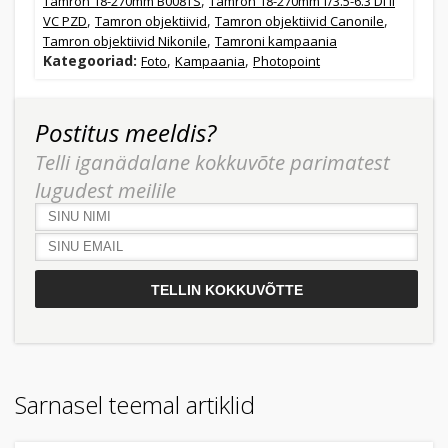
,
Tamron 18-270mm B008TS
Tamron 18-270mm f/3.5-6.3 Di II
,
,
,
VC PZD
Tamron objektiivid
Tamron objektiivid Canonile
,
Tamron objektiivid Nikonile
Tamroni kampaania
Kategooriad:
,
,
Foto
Kampaania
Photopoint
Postitus meeldis?
Telli iganädalane kokkuvõte parimatest
lugudest meilile
Sarnasel teemal artiklid