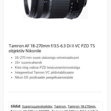
Tamron AF 18-270mm f/3.5-6.3 Di II VC PZD TS
objektiiv Nikonile
18–270 mm suure ulatusega universaalsuum
15× suumivahemik
Kiire ning vaikse PZD teravustamismootoriga
Integreeritud Tamron VC pildistabilisaator
Nikon DX poolkaader peegelkaameratele
Sildid:
,
,
,
Supersuumobjektiiv
Tamron
Tamron 18-270mm