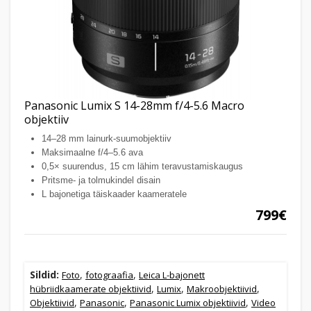
Panasonic Lumix S 14-28mm f/4-5.6 Macro
objektiiv
14–28 mm lainurk-suumobjektiiv
Maksimaalne f/4–5.6 ava
0,5× suurendus, 15 cm lähim teravustamiskaugus
Pritsme- ja tolmukindel disain
L bajonetiga täiskaader kaameratele
799€
Sildid:
,
,
Foto
fotograafia
Leica L-bajonett
,
,
,
hübriidkaamerate objektiivid
Lumix
Makroobjektiivid
,
,
,
Objektiivid
Panasonic
Panasonic Lumix objektiivid
Video