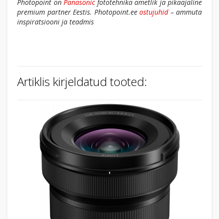
Photopoint on
Panasonic
fototehnika ametlik ja pikaajaline
premium partner Eestis. Photopoint.ee
ostujuhid
– ammuta
inspiratsiooni ja teadmis
Artiklis kirjeldatud tooted: