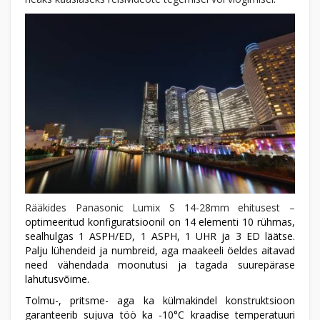
Rääkides Panasonic Lumix S 14-28mm ehitusest –
optimeeritud konfiguratsioonil on 14 elementi 10 rühmas,
sealhulgas 1 ASPH/ED, 1 ASPH, 1 UHR ja 3 ED läätse.
Palju lühendeid ja numbreid, aga maakeeli öeldes aitavad
need vähendada moonutusi ja tagada suurepärase
lahutusvõime.
Tolmu-, pritsme- aga ka külmakindel konstruktsioon
garanteerib sujuva töö ka -10°C kraadise temperatuuri