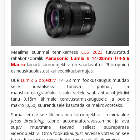
Maailma suurimal tehnikamess
CES 2023
tutvustatud
rahakotisõbralik
Panasonic Lumix S 14-28mm f/4-5.6
Macro
lainurk-suumobjektiiv on saadaval nii Photopointi
esinduskauplustest kui veebikaubamajas.
Uue
Lumix S objektiivi
14–28 mm fookuskaugus muudab
selle ideaalseks tänava-, pulma-, ja
maastikufotograafiaks. Lisaks sellele saab antud objektiivi
tänu 0,15m lähimale teravustamiskaugusele ja poole
makro (0,5x) suurendusele kasutada ka makrovõteteks.
Samas ei ole see üksnes hea fotoobjektiiv – minimaalne
focus breathing,
täpne automaatteravustamine ja ava
sujuv muutmine teevad sellest suurepärase
videoobjektiivi. Oma fookuskaugust arvesse võttes on see
heaks kaaslaseks reisivideote tegemisel või vlogimisel.