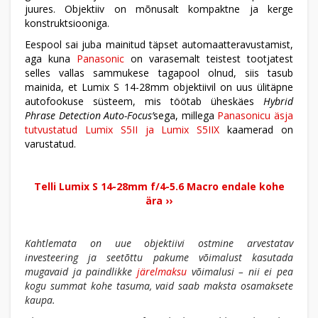
juures. Objektiiv on mõnusalt kompaktne ja kerge
konstruktsiooniga.
Eespool sai juba mainitud täpset automaatteravustamist,
aga kuna
Panasonic
on varasemalt teistest tootjatest
selles vallas sammukese tagapool olnud, siis tasub
mainida, et Lumix S 14-28mm objektiivil on uus ülitäpne
autofookuse süsteem, mis töötab üheskäes
Hybrid
Phrase Detection Auto-Focus’
sega, millega
Panasonicu äsja
tutvustatud Lumix S5II ja Lumix S5IIX
kaamerad on
varustatud.
Telli Lumix S 14-28mm f/4-5.6 Macro endale kohe
ära ››
Kahtlemata on uue objektiivi ostmine arvestatav
investeering ja seetõttu pakume võimalust kasutada
mugavaid ja paindlikke
järelmaksu
võimalusi – nii ei pea
kogu summat kohe tasuma, vaid saab maksta osamaksete
kaupa.