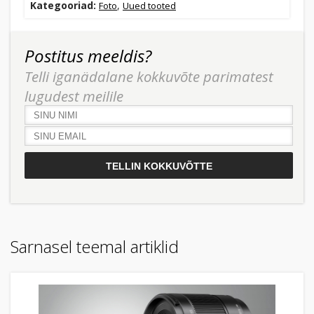
Kategooriad:
,
Foto
Uued tooted
Postitus meeldis?
Telli iganädalane kokkuvõte parimatest
lugudest meilile
Sarnasel teemal artiklid