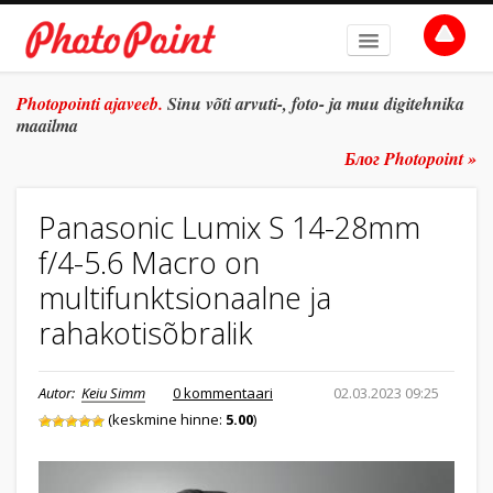
AVALEHT
Photopointi ajaveeb.
Sinu võti arvuti-, foto- ja muu digitehnika
maailma
TEEMAD
Блог Photopoint »
ŽANR
Panasonic Lumix S 14-28mm
SÜVITSI
f/4-5.6 Macro on
ARHIIV
multifunktsionaalne ja
TULE TÖÖLE
rahakotisõbralik
E-POOD
Autor:
Keiu Simm
0 kommentaari
02.03.2023 09:25
(keskmine hinne:
5.00
)