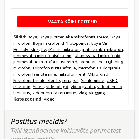
VAATA KÕIKI TOOTEID
Sildid:
,
,
Boya
Boya juhtmevaba mikrofonisüsteem
Boya
,
,
,
mikrofon
Boya mikrofonid Photopointis
Boya Mini
,
,
,
,
Helisalvestus
hv
iPhone mikrofon
juhtmevaba mikrofon
,
,
juhtmevaba mikrofonisüsteem
juhtmevabad mikrofonid
,
,
juhtmevabad mikrofonisüsteemid
laenutamine
Lightning
,
,
,
mikrofon
Mikrofon nutitelefonile
mikrofon sisuloojatele
,
,
,
mikrofoni laenutamine
mikrofoni rent
Mikrofonid
,
,
,
,
Mikrofonid nutitelefonile
rent
rss
Sisuloomine
USB-C
,
,
,
,
mikrofon
Video
videoblogid
videograafia
videotehnika
,
,
,
laenutus
videotehnika rentimine
vlog
vlogging
Kategooriad:
Video
Postitus meeldis?
Telli iganädalane kokkuvõte parimatest
lugudest meilile