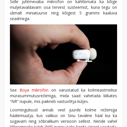
Selle juhtmevaba mikrofon on kahtlemata ka kõige
muljetavaldavam osa tervest süsteemist, kuna tegu on
ülimalt miniatuurse ning kõigest 5 grammi kaaluva
seadmega.
See
Boya mikrofon
on varustatud ka kolmeastmelise
mürasummutusrežiimiga, mida saad vahetada klikates
“NR” nupule, mis paikneb vastuvõtja küljes.
Loomingulisust annab veel juurde kolme režiimiga
häälemuutja, kus valikus on Sinu tavaline hääl kui ka
sügavam ning sõbralikum versioon sellest. Nende vahel
klõpsimiseks tuleb “NR” nuppu kaks korda järjest vajutada.