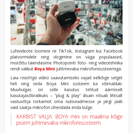
Lühivideote loomine nii TikTok, Instagram kui Facebook
platvormidele ning vlogimine on väga populaased,
mistõttu täiendasime Photopointi foto- ning videotehnika
rendi valikut
Boya Mini
juhtmevaba mikrofonisüsteemiga.
Laia
reach’iga
video saavutamiseks vajad eelkõige selget
heli ning seda Boya Mini süsteem ka võimaldab.
Muuhulgas on selle kasutus tehtud äärmiselt
kasutajasõbralikuks – “plug & play” disain nõuab lihtsalt
vastuvõtja torkamist oma nutiseadmesse ja järgi jääb
vaid saatja-mikrofon ühendada enda külge.
KARBIST VÄLJA: BOYA mini on maailma kõige
pisem juhtmevaba mikrofonisüsteem