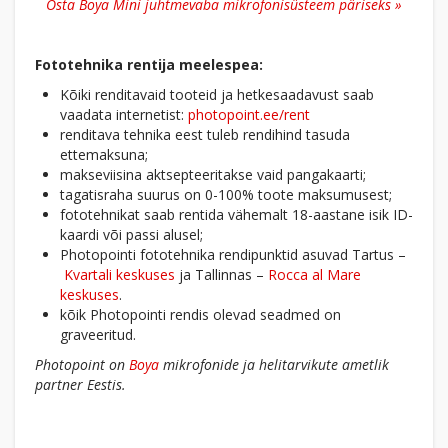
Osta Boya Mini juhtmevaba mikrofonisüsteem päriseks »
Fototehnika rentija meelespea:
Kõiki renditavaid tooteid ja hetkesaadavust saab
vaadata internetist:
photopoint.ee/rent
renditava tehnika eest tuleb rendihind tasuda
ettemaksuna;
makseviisina aktsepteeritakse vaid pangakaarti;
tagatisraha suurus on 0-100% toote maksumusest;
fototehnikat saab rentida vähemalt 18-aastane isik ID-
kaardi või passi alusel;
Photopointi fototehnika rendipunktid asuvad Tartus –
Kvartali keskuses
ja Tallinnas –
Rocca al Mare
keskuses
.
kõik Photopointi rendis olevad seadmed on
graveeritud.
Photopoint on
Boya
mikrofonide ja helitarvikute ametlik
partner Eestis.