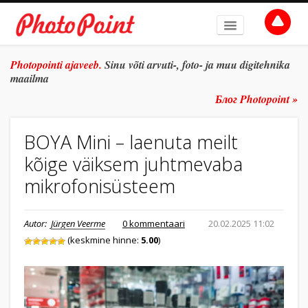
AVALEHT
Photopointi ajaveeb.
Sinu võti arvuti-, foto- ja muu digitehnika
maailma
TEEMAD
Блог Photopoint »
ŽANR
BOYA Mini – laenuta meilt
SÜVITSI
kõige väiksem juhtmevaba
ARHIIV
mikrofonisüsteem
TULE TÖÖLE
Autor:
Jürgen Veerme
0 kommentaari
20.02.2025 11:02
E-POOD
(keskmine hinne:
5.00
)