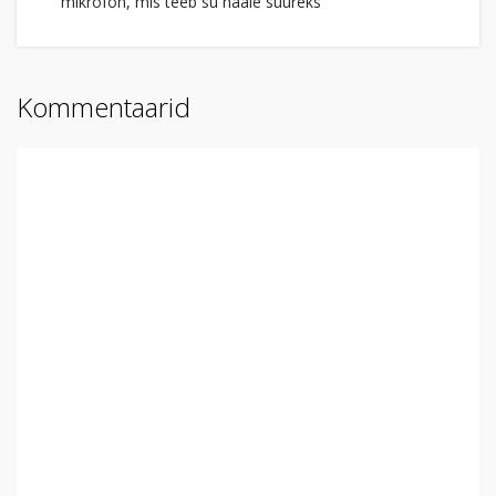
mikrofon, mis teeb su hääle suureks
Kommentaarid