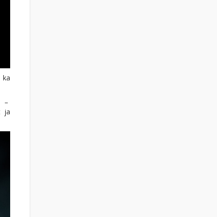
a ka
is –
t ja