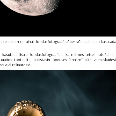
kas telesuum on ainult loodusfotograafi sõber või saab seda kasutad
ivi kasutada lisaks loodusfotograafiale ka mitmes teises fotožanr
tuudios tootepilte, pildistasin looduses “makro” pilte veepiiskades
 ajal ralliautosid.