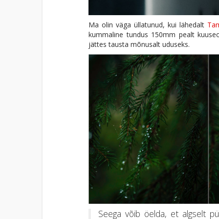
Ma olin väga üllatunud, kui lähedalt
Tam
kummaline tundus 150mm pealt kuuseoksa
jättes tausta mõnusalt uduseks.
Seega võib öelda, et algselt püs