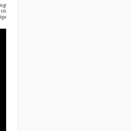
legi
 tõi
diga