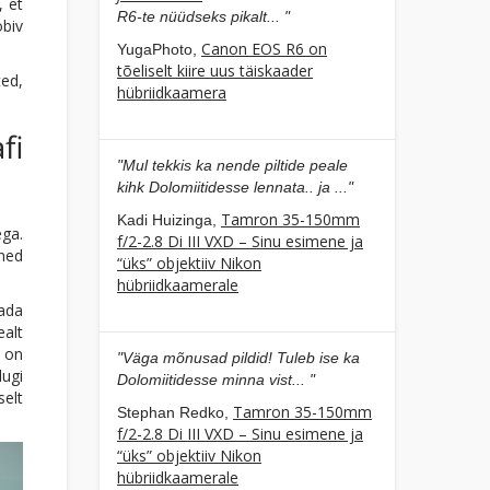
, et
R6-te nüüdseks pikalt... "
obiv
Canon EOS R6 on
YugaPhoto,
tõeliselt kiire uus täiskaader
ted,
hübriidkaamera
fi
"Mul tekkis ka nende piltide peale
kihk Dolomiitidesse lennata.. ja ..."
Tamron 35-150mm
Kadi Huizinga,
ega.
f/2-2.8 Di III VXD – Sinu esimene ja
ned
“üks” objektiiv Nikon
hübriidkaamerale
tada
ealt
l on
"Väga mõnusad pildid! Tuleb ise ka
ugi
Dolomiitidesse minna vist... "
selt
Tamron 35-150mm
Stephan Redko,
f/2-2.8 Di III VXD – Sinu esimene ja
“üks” objektiiv Nikon
hübriidkaamerale