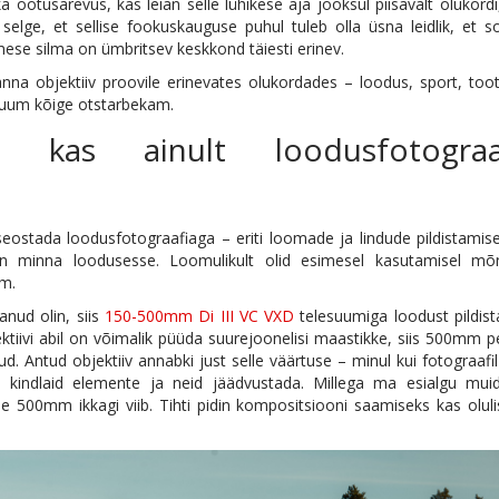
ka ootusärevus, kas leian selle lühikese aja jooksul piisavalt olukordi
lge, et sellise fookuskauguse puhul tuleb olla üsna leidlik, et s
imese silma on ümbritsev keskkond täiesti erinev.
anna objektiiv proovile erinevates olukordades – loodus, sport, too
esuum kõige otstarbekam.
– kas ainult loodusfotograa
eostada loodusfotograafiaga – eriti loomade ja lindude pildistamis
n minna loodusesse. Loomulikult olid esimesel kasutamisel mõ
em.
nud olin, siis
150-500mm Di III VC VXD
telesuumiga loodust pildis
ektiivi abil on võimalik püüda suurejoonelisi maastikke, siis 500mm p
d. Antud objektiiv annabki just selle väärtuse – minul kui fotograafi
a kindlaid elemente ja neid jäädvustada. Millega ma esialgu muid
le 500mm ikkagi viib. Tihti pidin kompositsiooni saamiseks kas oluli