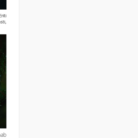
riti
ti,
aab