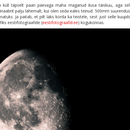
tu küll täpselt paari päevaga maha maganud ilusa täiskuu, aga sel
inaabrit palju lähemalt, kui olen seda eales teinud. 500mm suurendus
atuks. Ja paitab, et pilt läks korda ka teistele, sest just selle kuupil
iks eestifotograafide (
eestifotograafid.ee
) kogukonnas.