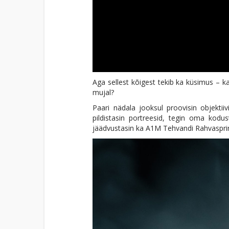
Aga sellest kõigest tekib ka küsimus – 
mujal?
Paari nädala jooksul proovisin objekti
pildistasin portreesid, tegin oma kodus
jäädvustasin ka A1M Tehvandi Rahvasprindi