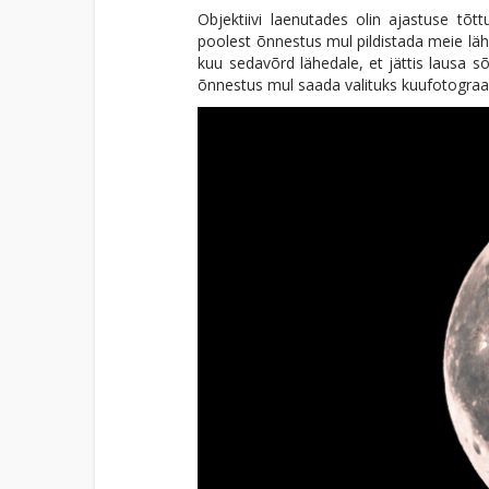
Objektiivi laenutades olin ajastuse tõt
poolest õnnestus mul pildistada meie läh
kuu sedavõrd lähedale, et jättis lausa sõn
õnnestus mul saada valituks kuufotograaf