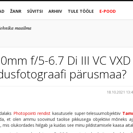
AD
ŽANR
SÜVITSI
ARHIIV
TULE TÖÖLE
E-POOD
gitehnika maailma
mm f/5-6.7 Di III VC VXD
odusfotograafi pärusmaa?
18.10.2021 13:
ädalaks
Photopointi rendist
kasutusele super-telesuumobjektiiv
Tam
da, et olen ammu soovinud taolise pikkusega objektiivi mõneks aj
e, mis olukordades hiilgab ja kuidas see minu pildistamisele kaasa aita