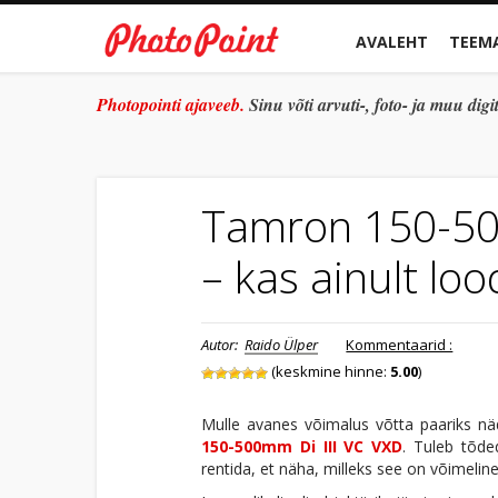
AVALEHT
TEEM
Photopointi ajaveeb.
Sinu võti arvuti-, foto- ja muu di
Tamron 150-500
– kas ainult lo
Autor:
Raido Ülper
Kommentaarid :
(keskmine hinne:
5.00
)
Mulle avanes võimalus võtta paariks n
150-500mm Di III VC VXD
. Tuleb tõde
rentida, et näha, milleks see on võimelin