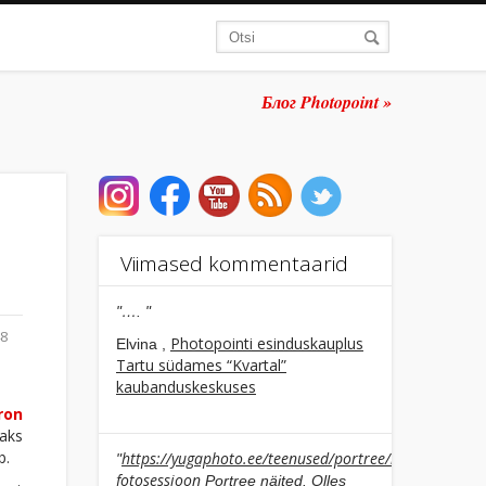
Блог Photopoint »
Viimased kommentaarid
"…. "
48
Photopointi esinduskauplus
Elvina ,
Tartu südames “Kvartal”
kaubanduskeskuses
ron
aks
b.
https://yugaphoto.ee/teenused/portree/individuaalne
"
fotosessioon
Portree näited. Olles