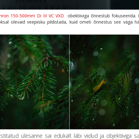
ron 150-500mm Di III VC VXD
obektiiviga õnnestub fokuseerida. E
l olevaid veepiisku pildistada, kuid ometi õnnestus see väga häs
titatud ülesanne sai edukalt läbi viidud ja objektiiviga s