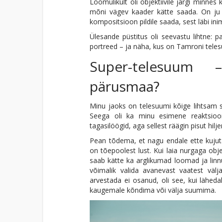
Loomulikult oli objektiivile järgi minnes 
mõni vägev kaader kätte saada. On ju se
kompositsioon pildile saada, sest läbi in
Ülesande püstitus oli seevastu lihtne: p
portreed – ja näha, kus on Tamroni tel
Super-telesuum 
pärusmaa?
Minu jaoks on telesuumi kõige lihtsam s
Seega oli ka minu esimene reaktsioo
tagasilöögid, aga sellest räägin pisut hilj
Pean tõdema, et nagu endale ette kujuta
on tõepoolest lust. Kui laia nurgaga obj
saab kätte ka arglikumad loomad ja linnu
võimalik valida avanevast vaatest välj
arvestada ei osanud, oli see, kui läheda
kaugemale kõndima või välja suumima.