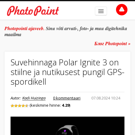
AVALEHT
Photopointi ajaveeb.
Sinu võti arvuti-, foto- ja muu digitehnika
maailma
TEEMAD
Блог Photopoint »
ŽANR
Suvehinnaga Polar Ignite 3 on
SÜVITSI
stiilne ja nutikusest pungil GPS-
ARHIIV
spordikell
TULE TÖÖLE
Autor:
Kadi Huizinga
0 kommentaari
07.08.2024 10:24
E-POOD
(keskmine hinne:
4.29
)