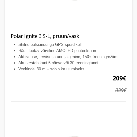
Polar Ignite 3 S-L, pruun/vask
Stiilne pulsianduriga GPS-spordikell
Hästi loetav värviline AMOLED puuteekraan
Aktiivsuse, tervise ja une jälgimine, 150+ treeningrežiimi
Aku kestab kuni 5 päeva või 30 treeningtundi
Veekindel 30 m – sobib ka ujumiseks
209€
339€