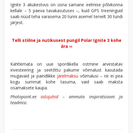
Ignite 3 akukestvus on üsna sarnane eelmise põlvkonna
kellale – 5 päeva tavakasutuses –, kuid GPS treeninguid
saab nüüd teha varasema 20 tunni asemel tervelt 30 tundi
järjest.
Telli stiilne ja nutikusest pungil Polar Ignite 3 kohe
ära ››
Kahtlemata on uue spordikella ostmine arvestatav
investeering ja seetõttu pakume võimalust kasutada
mugavaid ja paindlikke
järelmaksu
võimalusi – nii ei pea
kogu summat kohe tasuma, vaid saab maksta
osamaksete kaupa.
Photopoint.ee
ostujuhid
– ammuta inspiratsiooni ja
teadmisi.