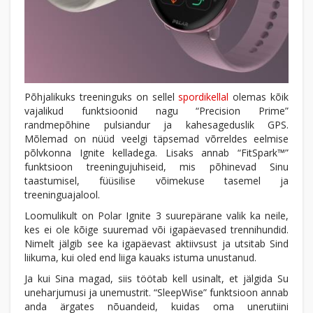
Põhjalikuks treeninguks on sellel
spordikellal
olemas kõik
vajalikud funktsioonid nagu “Precision Prime”
randmepõhine pulsiandur ja kahesageduslik GPS.
Mõlemad on nüüd veelgi täpsemad võrreldes eelmise
põlvkonna Ignite kelladega. Lisaks annab “FitSpark™”
funktsioon treeningujuhiseid, mis põhinevad Sinu
taastumisel, füüsilise võimekuse tasemel ja
treeninguajalool.
Loomulikult on Polar Ignite 3 suurepärane valik ka neile,
kes ei ole kõige suuremad või igapäevased trennihundid.
Nimelt jälgib see ka igapäevast aktiivsust ja utsitab Sind
liikuma, kui oled end liiga kauaks istuma unustanud.
Ja kui Sina magad, siis töötab kell usinalt, et jälgida Su
uneharjumusi ja unemustrit. “SleepWise” funktsioon annab
anda ärgates nõuandeid, kuidas oma unerutiini