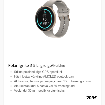
Polar Ignite 3 S-L, greige/kuldne
Stiilne pulsianduriga GPS-spordikell
Hästi loetav värviline AMOLED puuteekraan
Aktiivsuse, tervise ja une jälgimine, 150+ treeningrežiimi
Aku kestab kuni 5 päeva või 30 treeningtundi
Veekindel 30 m – sobib ka ujumiseks
209€