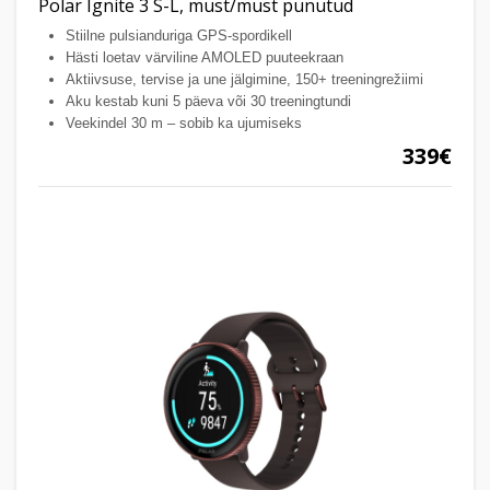
Polar Ignite 3 S-L, must/must punutud
Stiilne pulsianduriga GPS-spordikell
Hästi loetav värviline AMOLED puuteekraan
Aktiivsuse, tervise ja une jälgimine, 150+ treeningrežiimi
Aku kestab kuni 5 päeva või 30 treeningtundi
Veekindel 30 m – sobib ka ujumiseks
339€