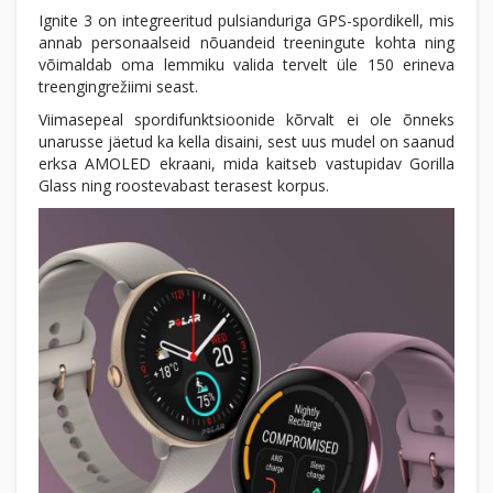
Ignite 3 on integreeritud pulsianduriga GPS-spordikell, mis
annab personaalseid nõuandeid treeningute kohta ning
võimaldab oma lemmiku valida tervelt üle 150 erineva
treengingrežiimi seast.
Viimasepeal spordifunktsioonide kõrvalt ei ole õnneks
unarusse jäetud ka kella disaini, sest uus mudel on saanud
erksa AMOLED ekraani, mida kaitseb vastupidav Gorilla
Glass ning roostevabast terasest korpus.