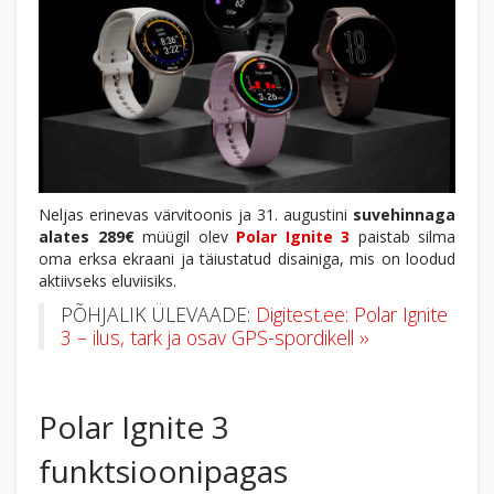
Neljas erinevas värvitoonis ja 31. augustini
suvehinnaga
alates 289€
müügil olev
Polar Ignite 3
paistab silma
oma erksa ekraani ja täiustatud disainiga, mis on loodud
aktiivseks eluviisiks.
PÕHJALIK ÜLEVAADE:
Digitest.ee: Polar Ignite
3 – ilus, tark ja osav GPS-spordikell ››
Polar Ignite 3
funktsioonipagas