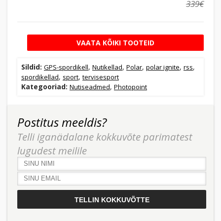
339€
VAATA KÕIKI TOOTEID
Sildid:
,
,
,
,
,
GPS-spordikell
Nutikellad
Polar
polar ignite
rss
,
,
spordikellad
sport
tervisesport
Kategooriad:
,
Nutiseadmed
Photopoint
Postitus meeldis?
Telli iganädalane kokkuvõte parimatest
lugudest meilile