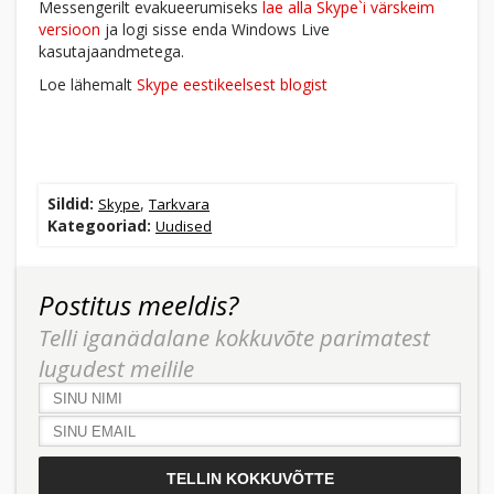
Messengerilt evakueerumiseks
lae alla Skype`i värskeim
versioon
ja logi sisse enda Windows Live
kasutajaandmetega.
Loe lähemalt
Skype eestikeelsest blogist
Sildid:
,
Skype
Tarkvara
Kategooriad:
Uudised
Postitus meeldis?
Telli iganädalane kokkuvõte parimatest
lugudest meilile