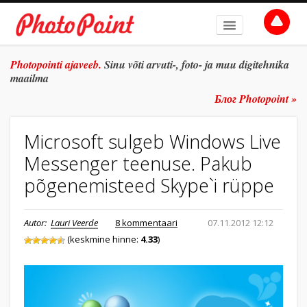
AVALEHT
Photopointi ajaveeb.
Sinu võti arvuti-, foto- ja muu digitehnika
maailma
TEEMAD
Блог Photopoint »
ŽANR
Microsoft sulgeb Windows Live
SÜVITSI
Messenger teenuse. Pakub
ARHIIV
põgenemisteed Skype`i rüppe
TULE TÖÖLE
Autor:
Lauri Veerde
8 kommentaari
07.11.2012 12:12
E-POOD
(keskmine hinne:
4.33
)