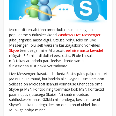
Microsoft teatab täna ametlikult otsusest sulgeda
populaarne suhtluskeskkond
Windows Live Messenger
juba järgmise aasta algul. Otsuse põhjuseks on Live
Messenger`i oluliselt väiksem kasutajaskond võrreldes
Skype
teenusega, mille Microsoft
eelmise aasta kevadel
röögatu 8.6 miljardi dollari eest ostis. Ei ole lihtsalt
mõttekas arendada paralleelselt kahte sama
funktsionaalsust pakkuvat tarkvara.
Live Messengeri kasutajail – keda Eestis päris palju on – ei
jää nüüd üle muud, kui laadida alla Skype uusim versioon.
Sellesse on Microsoft lisanud võimaluse ühendada oma
Skype ja MSN kontod ning tõmmata kõik MSN kontaktid
paari nupuvajutusega Skaipi. Nii saab moodsas
suhtluskeskkonnas rääkida nii nendega, kes kasutavad
Skype`i kui ka nendega, kes on otsustanud uhkelt koos
MSN-iga põhja minna.