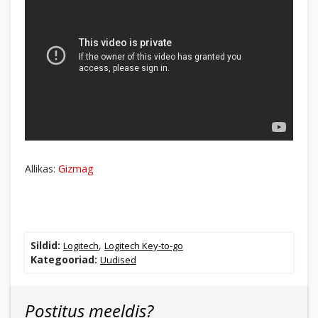
Allikas:
Gizmag
Sildid:
,
Logitech
Logitech Key-to-go
Kategooriad:
Uudised
Postitus meeldis?