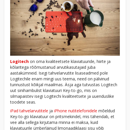
Logitech
on oma kvaliteetsete klaviatuuride, hiirte ja
kõlaritega rõõmustanud arvutikasutajaid juba
aastakümneid. Isegi tahvelarvutite lisaseadmed pole
Logitechile enam mingi uus teema, need on pälvinud
tunnustust kõikjal maailmas. Äsja aga tutvustas Logitech
uut sinihambulist klaviatuuri Key-to-go, mis on
silmapaistev isegi Logitechi kvaliteetsete ja uuenduslike
toodete seas.
iPad tahvelarvutitele
ja
iPhone nutitelefonidele
mõeldud
Key-to-go klaviatuur on pritsmekindel, mis tähendab, et
vee alla sellega kirjutama minna ei maksa, kuid
klaviatuurile ümberläinud limonaadiklaasi sisu võib