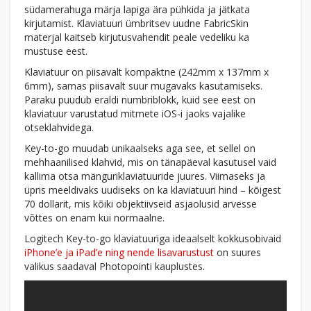
südamerahuga märja lapiga ära pühkida ja jätkata
kirjutamist. Klaviatuuri ümbritsev uudne FabricSkin
materjal kaitseb kirjutusvahendit peale vedeliku ka
mustuse eest.
Klaviatuur on piisavalt kompaktne (242mm x 137mm x
6mm), samas piisavalt suur mugavaks kasutamiseks.
Paraku puudub eraldi numbriblokk, kuid see eest on
klaviatuur varustatud mitmete iOS-i jaoks vajalike
otseklahvidega.
Key-to-go muudab unikaalseks aga see, et sellel on
mehhaanilised klahvid, mis on tänapäeval kasutusel vaid
kallima otsa mänguriklaviatuuride juures. Viimaseks ja
üpris meeldivaks uudiseks on ka klaviatuuri hind – kõigest
70 dollarit, mis kõiki objektiivseid asjaolusid arvesse
võttes on enam kui normaalne.
Logitech Key-to-go klaviatuuriga ideaalselt kokkusobivaid
iPhone’e ja iPad’e ning nende lisavarustust
on suures
valikus saadaval Photopointi kauplustes.