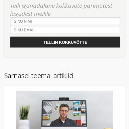
Telli iganädalane kokkuvõte parimatest
lugudest meilile
Sarnasel teemal artiklid