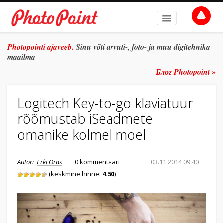
AVALEHT
Photopointi ajaveeb.
Sinu võti arvuti-, foto- ja muu digitehnika
maailma
TEEMAD
Блог Photopoint »
ŽANR
Logitech Key-to-go klaviatuur
SÜVITSI
rõõmustab iSeadmete
ARHIIV
omanike kolmel moel
TULE TÖÖLE
Autor:
Erki Oras
0 kommentaari
03.11.2014 09:40
E-POOD
(keskmine hinne:
4.50
)