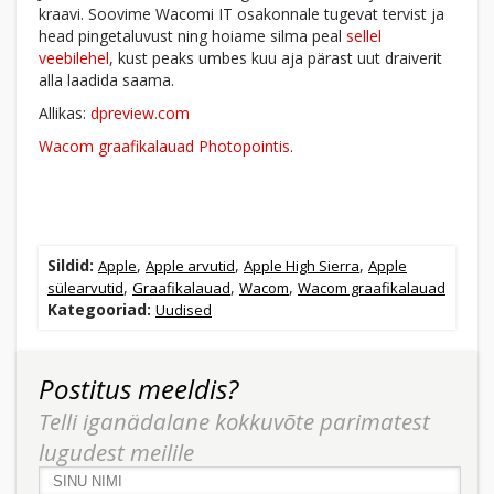
kraavi. Soovime Wacomi IT osakonnale tugevat tervist ja
head pingetaluvust ning hoiame silma peal
sellel
veebilehel
, kust peaks umbes kuu aja pärast uut draiverit
alla laadida saama.
Allikas:
dpreview.com
Wacom graafikalauad Photopointis
.
Sildid:
,
,
,
Apple
Apple arvutid
Apple High Sierra
Apple
,
,
,
sülearvutid
Graafikalauad
Wacom
Wacom graafikalauad
Kategooriad:
Uudised
Postitus meeldis?
Telli iganädalane kokkuvõte parimatest
lugudest meilile