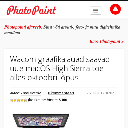
AVALEHT
Photopointi ajaveeb.
Sinu võti arvuti-, foto- ja muu digitehnika
maailma
TEEMAD
Блог Photopoint »
ŽANR
Wacom graafikalauad saavad
SÜVITSI
uue macOS High Sierra toe
ARHIIV
alles oktoobri lõpus
TULE TÖÖLE
Autor:
Lauri Veerde
0 kommentaari
26.09.2017 10:02
E-POOD
(keskmine hinne:
5.00
)