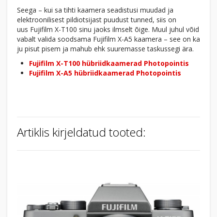
Seega – kui sa tihti kaamera seadistusi muudad ja
elektroonilisest pildiotsijast puudust tunned, siis on
uus Fujifilm X-T100 sinu jaoks ilmselt õige. Muul juhul võid
vabalt valida soodsama Fujifilm X-A5 kaamera – see on ka
ju pisut pisem ja mahub ehk suuremasse taskussegi ära.
Fujifilm X-T100 hübriidkaamerad Photopointis
Fujifilm X-A5 hübriidkaamerad Photopointis
Artiklis kirjeldatud tooted: