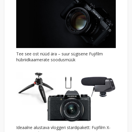
Tee see ost nüüd ära – suur sügisene Fujifilm
hübriidkaamerate soodusmüük
Ideaalne alustava vloggeri stardipakett: Fujifilm X-