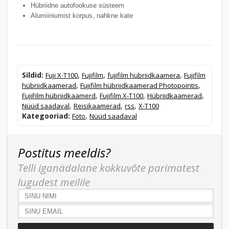
Hübriidne autofookuse süsteem
Alumiiniumist korpus, nahkne kate
Sildid:
,
,
,
Fuji X-T100
Fujifilm
fujifilm hübriidkaamera
Fujifilm
,
,
hübriidkaamerad
Fujifilm hübriidkaamerad Photopointis
,
,
,
FujiFilm hübriidkaamerd
Fujifilm X-T100
Hübriidkaamerad
,
,
,
Nüüd saadaval
Reisikaamerad
rss
X-T100
Kategooriad:
,
Foto
Nüüd saadaval
Postitus meeldis?
Telli iganädalane kokkuvõte parimatest
lugudest meilile