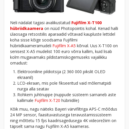
Neli nädalat tagasi avalikustatud
Fujifilm X-T100
hübriidkaamera
on nüüd Photopointis kohal. Kenad halli
ülaosaga retsostiilis aparaadid võtavad kaupluste lettidel
koha sisse kõige soodsama Fujifilmi
hübriidkaameramudeli
Fujifilm X-A5
kõrval. Uus X-T100 on
senisest X-A5 mudelist 100 euro võrra kallim, kuid lisab
kolm mugavamaks pildistamiskogemuseks vajalikku
omadust:
Elektrooniline pildiotsija (2 360 000 pikslit OLED
ekraanil)
LCD-ekraan, mis pole fikseeritud vaid mõlematpidi
nurga alla seatav
Rohkem juhtnuppe (nuppude süsteem sarnaneb aste
kallimale
Fujifilm X-T20
hübriidile)
Kõik muu, nagu näiteks Bayeri värvifiltriga APS-C mõõdus
24 MP sensor, faasituvastusega teravustamissüsteem
ning mõttetu 15 fps kaadrisagedusega 4K videorežiim on
täpselt sama nagu Fujifilm X-A5 kaameras.