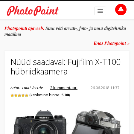
AVALEHT
Photopointi ajaveeb.
Sinu võti arvuti-, foto- ja muu digitehnika
maailma
TEEMAD
Блог Photopoint »
ŽANR
Nüüd saadaval: Fujifilm X-T100
SÜVITSI
hübriidkaamera
ARHIIV
TULE TÖÖLE
Autor:
Lauri Veerde
2 kommentaari
26.06.2018 11:37
(keskmine hinne:
5.00
)
E-POOD