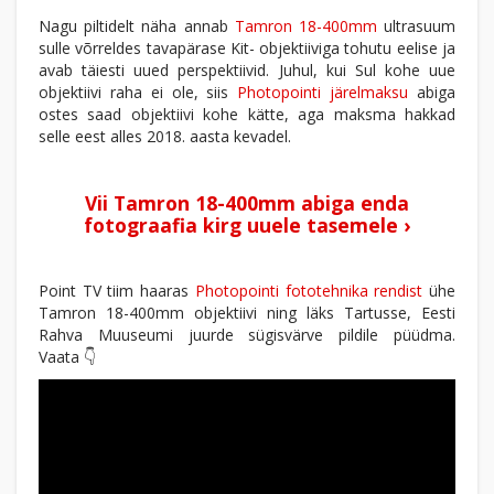
Nagu piltidelt näha annab
Tamron 18-400mm
ultrasuum
sulle võrreldes tavapärase Kit- objektiiviga tohutu eelise ja
avab täiesti uued perspektiivid. Juhul, kui Sul kohe uue
objektiivi raha ei ole, siis
Photopointi järelmaksu
abiga
ostes saad objektiivi kohe kätte, aga maksma hakkad
selle eest alles 2018. aasta kevadel.
Vii Tamron 18-400mm abiga enda
fotograafia kirg uuele tasemele ›
Point TV tiim haaras
Photopointi fototehnika rendist
ühe
Tamron 18-400mm objektiivi ning läks Tartusse, Eesti
Rahva Muuseumi juurde sügisvärve pildile püüdma.
Vaata 👇