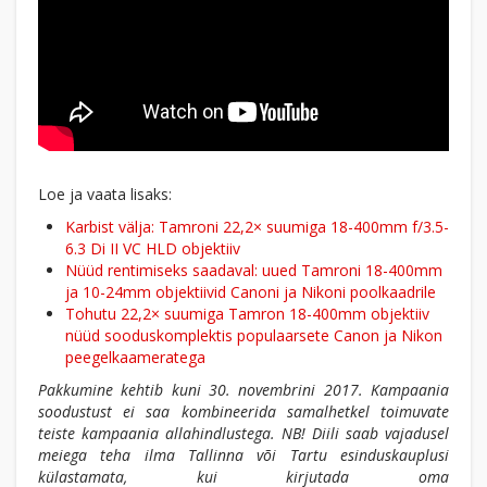
Loe ja vaata lisaks:
Karbist välja: Tamroni 22,2× suumiga 18-400mm f/3.5-
6.3 Di II VC HLD objektiiv
Nüüd rentimiseks saadaval: uued Tamroni 18-400mm
ja 10-24mm objektiivid Canoni ja Nikoni poolkaadrile
Tohutu 22,2× suumiga Tamron 18-400mm objektiiv
nüüd sooduskomplektis populaarsete Canon ja Nikon
peegelkaameratega
Pakkumine kehtib kuni 30. novembrini 2017. Kampaania
soodustust ei saa kombineerida samalhetkel toimuvate
teiste kampaania allahindlustega. NB! Diili saab vajadusel
meiega teha ilma Tallinna või Tartu esinduskauplusi
külastamata, kui kirjutada oma