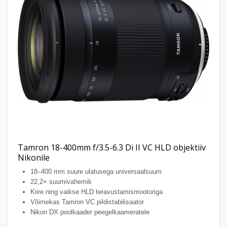
Tamron 18-400mm f/3.5-6.3 Di II VC HLD objektiiv
Nikonile
18–400 mm suure ulatusega universaalsuum
22,2× suumivahemik
Kiire ning vaikse HLD teravustamismootoriga
Võimekas Tamron VC pildistabilisaator
Nikon DX poolkaader peegelkaameratele