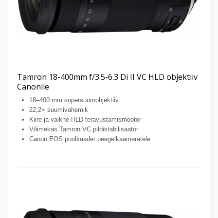
Tamron 18-400mm f/3.5-6.3 Di II VC HLD objektiiv
Canonile
18–400 mm supersuumobjektiiv
22,2× suumivahemik
Kiire ja vaikne HLD teravustamismootor
Võimekas Tamron VC pildistabilisaator
Canon EOS poolkaader peegelkaameratele