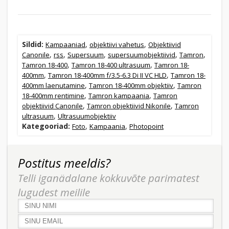
Sildid:
,
,
Kampaaniad
objektiivi vahetus
Objektiivid
,
,
,
,
,
Canonile
rss
Supersuum
supersuumobjektiivid
Tamron
,
,
Tamron 18-400
Tamron 18-400 ultrasuum
Tamron 18-
,
,
400mm
Tamron 18-400mm f/3.5-6.3 Di II VC HLD
Tamron 18-
,
,
400mm laenutamine
Tamron 18-400mm objektiiv
Tamron
,
,
18-400mm rentimine
Tamron kampaania
Tamron
,
,
objektiivid Canonile
Tamron objektiivid Nikonile
Tamron
,
ultrasuum
Ultrasuumobjektiiv
Kategooriad:
,
,
Foto
Kampaania
Photopoint
Postitus meeldis?
Telli iganädalane kokkuvõte parimatest
lugudest meilile