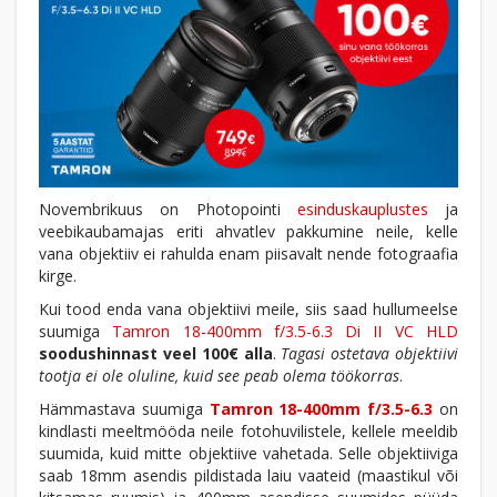
Novembrikuus on Photopointi
esinduskauplustes
ja
veebikaubamajas eriti ahvatlev pakkumine neile, kelle
vana objektiiv ei rahulda enam piisavalt nende fotograafia
kirge.
Kui tood enda vana objektiivi meile, siis saad hullumeelse
suumiga
Tamron 18-400mm f/3.5-6.3 Di II VC HLD
soodushinnast veel 100€ alla
.
Tagasi ostetava objektiivi
tootja ei ole oluline, kuid see peab olema töökorras
.
Hämmastava suumiga
Tamron 18-400mm f/3.5-6.3
on
kindlasti meeltmööda neile fotohuvilistele, kellele meeldib
suumida, kuid mitte objektiive vahetada. Selle objektiiviga
saab 18mm asendis pildistada laiu vaateid (maastikul või