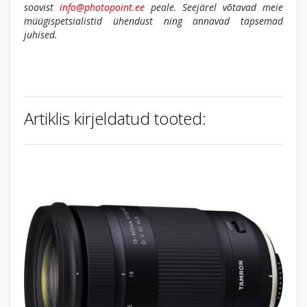
soovist
info@photopoint.ee
peale. Seejärel võtavad meie
müügispetsialistid ühendust ning annavad täpsemad
juhised.
Artiklis kirjeldatud tooted: