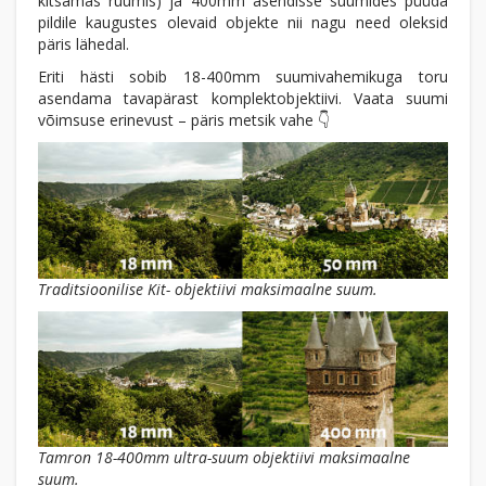
kitsamas ruumis) ja 400mm asendisse suumides püüda
pildile kaugustes olevaid objekte nii nagu need oleksid
päris lähedal.
Eriti hästi sobib 18-400mm suumivahemikuga toru
asendama tavapärast komplektobjektiivi. Vaata suumi
võimsuse erinevust – päris metsik vahe 👇
Traditsioonilise Kit- objektiivi maksimaalne suum.
Tamron 18-400mm ultra-suum objektiivi maksimaalne
suum.