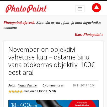
AVALEHT
Photopointi ajaveeb.
Sinu võti arvuti-, foto- ja muu digitehnika
maailma
TEEMAD
Блог Photopoint »
ŽANR
November on objektiivi
SÜVITSI
vahetuse kuu – ostame Sinu
ARHIIV
vana töökorras objektiivi 100€
TULE TÖÖLE
eest ära!
E-POOD
Autor:
Jürgen Veerme
0 kommentaari
10.11.2017 10:04
(keskmine hinne:
5.00
)