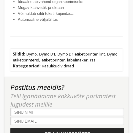
Ideaalne abivahend organiseerimiseks
Mugav klahvistik ja ekraan
Võimaldab sildi teksti kujundada
Automaatne väljalülitus
Sildid:
,
,
,
Dymo
Dymo D1
Dymo D1 etiketiprinteri lint
Dymo
,
,
,
etiketiprinterid
etiketiprinter
labelmaker
rss
Kategooriad:
Kasulikud vidinad
Postitus meeldis?
Telli iganädalane kokkuvõte parimatest
lugudest meilile