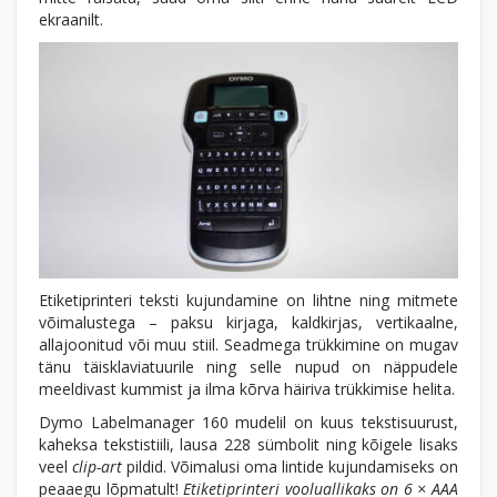
ekraanilt.
Etiketiprinteri teksti kujundamine on lihtne ning mitmete
võimalustega – paksu kirjaga, kaldkirjas, vertikaalne,
allajoonitud või muu stiil. Seadmega trükkimine on mugav
tänu täisklaviatuurile ning selle nupud on näppudele
meeldivast kummist ja ilma kõrva häiriva trükkimise helita.
Dymo Labelmanager 160 mudelil on kuus tekstisuurust,
kaheksa tekstistiili, lausa 228 sümbolit ning kõigele lisaks
veel
clip-art
pildid. Võimalusi oma lintide kujundamiseks on
peaaegu lõpmatult!
Etiketiprinteri vooluallikaks on 6 × AAA