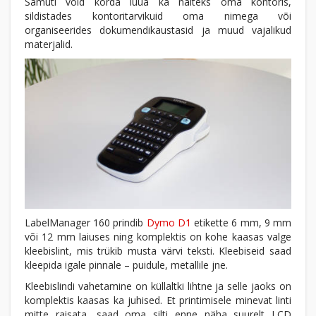
Samuti võid korda luua ka näiteks oma kontoris,
sildistades kontoritarvikuid oma nimega või
organiseerides dokumendikaustasid ja muud vajalikud
materjalid.
LabelManager 160 prindib
Dymo D1
etikette 6 mm, 9 mm
või 12 mm laiuses ning komplektis on kohe kaasas valge
kleebislint, mis trükib musta värvi teksti. Kleebiseid saad
kleepida igale pinnale – puidule, metallile jne.
Kleebislindi vahetamine on küllaltki lihtne ja selle jaoks on
komplektis kaasas ka juhised. Et printimisele minevat linti
mitte raisata, saad oma silti enne näha suurelt LCD