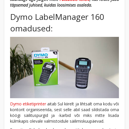
täpsemad juhised, kuidas loosimises osaleda.
Dymo LabelManager 160
omadused:
Dymo etiketiprinter
aitab Sul kiirelt ja lihtsalt oma kodu või
kontorit organiseerida, sest selle abil saad sildistada oma
köögi säilituspurgid ja -karbid või miks mitte lisada
külmkapis olevale valmistoidule säilimiskuupäevad.