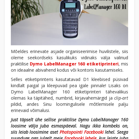
Mõeldes erinevate asjade organiseerimise huvilistele, siis
oleme seekordseks kasulikuks vidinaks välja valinud
praktilise
Dymo LabelManager 160 etiketiprinteri
, mis
on ideaalne abivahend kodus või kontoris kasutamiseks.
Selles etiketiprinteris kasutatavad D1 kleebised püsivad
kindlalt paigal ja kleepuvad pea igale pinnale! Lisaks on
Dymo LabelManager 160 etiketiprinteri tähevalikus
olemas ka täpitähed, numbrid, kirjavahemärgid ja
clip-art
pildid, andes Sinu loomingulisele mõtlemisele palju
erinevaid võimalusi.
Just täpselt ühe sellise praktilise Dymo LabelManager 160
loosime välja juba esmaspäeval.
Nagu ikka kombeks on,
siis leiab loosimine aset
Photopointi Facebooki
lehel. Seega
suunduge aga julgelt meie
Facebooki lehele
, kus leiate juba