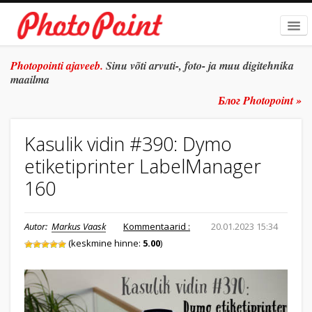
AVALEHT
Photopointi ajaveeb.
Sinu võti arvuti-, foto- ja muu digitehnika
maailma
TEEMAD
Блог Photopoint »
ŽANR
Kasulik vidin #390: Dymo
SÜVITSI
etiketiprinter LabelManager
ARHIIV
160
TULE TÖÖLE
Autor:
Markus Vaask
Kommentaarid :
20.01.2023 15:34
E-POOD
(keskmine hinne:
5.00
)