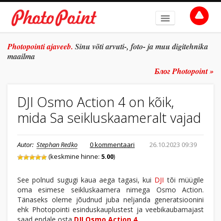
AVALEHT
Photopointi ajaveeb.
Sinu võti arvuti-, foto- ja muu digitehnika
maailma
TEEMAD
Блог Photopoint »
ŽANR
DJI Osmo Action 4 on kõik,
SÜVITSI
mida Sa seikluskaameralt vajad
ARHIIV
TULE TÖÖLE
Autor:
Stephan Redko
0 kommentaari
26.10.2023 09:39
(keskmine hinne:
5.00
)
E-POOD
See polnud sugugi kaua aega tagasi, kui
DJI
tõi müügile
oma esimese seikluskaamera nimega Osmo Action.
Tänaseks oleme jõudnud juba neljanda generatsioonini
ehk Photopointi esinduskauplustest ja veebikaubamajast
saad endale osta
DJI Osmo Action 4
.