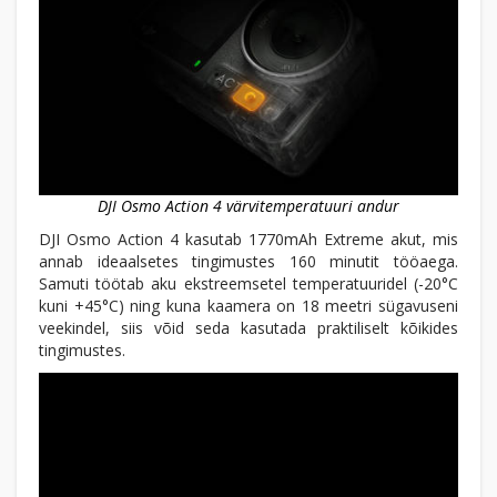
DJI Osmo Action 4 värvitemperatuuri andur
DJI Osmo Action 4 kasutab 1770mAh Extreme akut, mis
annab ideaalsetes tingimustes 160 minutit tööaega.
Samuti töötab aku ekstreemsetel temperatuuridel (-20°C
kuni +45°C) ning kuna kaamera on 18 meetri sügavuseni
veekindel, siis võid seda kasutada praktiliselt kõikides
tingimustes.