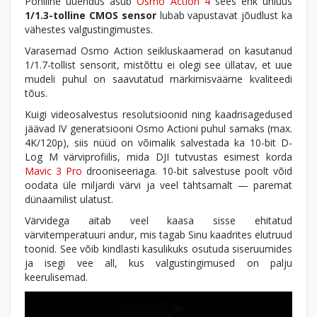
Põhiline uuendus asub
Osmo Action 4
sees ehk uhiuus
1/1.3-tolline CMOS sensor
lubab vapustavat jõudlust ka
vähestes valgustingimustes.
Varasemad Osmo Action seikluskaamerad on kasutanud
1/1.7-tollist sensorit, mistõttu ei olegi see üllatav, et uue
mudeli puhul on saavutatud märkimisväärne kvaliteedi
tõus.
Kuigi videosalvestus resolutsioonid ning kaadrisagedused
jäävad IV generatsiooni Osmo Actioni puhul samaks (max.
4K/120p), siis nüüd on võimalik salvestada ka 10-bit D-
Log M värviprofiilis, mida DJI tutvustas esimest korda
Mavic 3 Pro
drooniseeriaga. 10-bit salvestuse poolt võid
oodata üle miljardi värvi ja veel tähtsamalt
—
paremat
dünaamilist ulatust.
Värvidega aitab veel kaasa sisse ehitatud
värvitemperatuuri andur, mis tagab Sinu kaadrites elutruud
toonid. See võib kindlasti kasulikuks osutuda siseruumides
ja isegi vee all, kus valgustingimused on palju
keerulisemad.