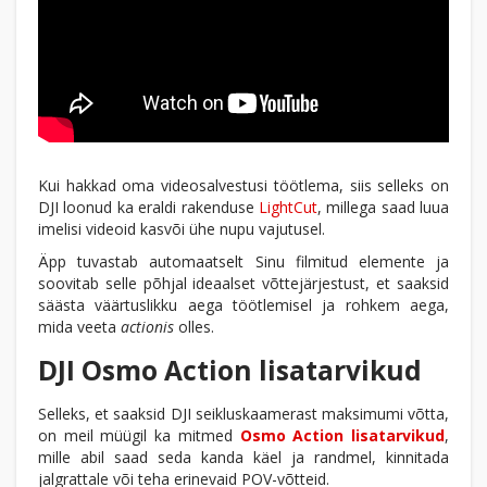
Kui hakkad oma videosalvestusi töötlema, siis selleks on
DJI loonud ka eraldi rakenduse
LightCut
, millega saad luua
imelisi videoid kasvõi ühe nupu vajutusel.
Äpp tuvastab automaatselt Sinu filmitud elemente ja
soovitab selle põhjal ideaalset võttejärjestust, et saaksid
säästa väärtuslikku aega töötlemisel ja rohkem aega,
mida veeta
actionis
olles.
DJI Osmo Action lisatarvikud
Selleks, et saaksid DJI seikluskaamerast maksimumi võtta,
on meil müügil ka mitmed
Osmo Action lisatarvikud
,
mille abil saad seda kanda käel ja randmel, kinnitada
jalgrattale või teha erinevaid POV-võtteid.