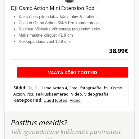
DJI Osmo Action Mini Extension Rod
Kaks-ühes pikendatav käsistatiiv & statiiv
Ühildub Osmo Action 3/4/5 Pro kaameratega
Kuulpea hõlpsaks võttenurga reguleerimiseks
Maksimaalne kõrgus: 42,9 cm
Kokkupanduna vaid 13,9 cm
38.99€
VAATA KÕIKI TOOTEID
Sildid:
,
,
,
,
,
DJI
DJI Osmo Action 4
Foto
fotograafia
hv
Osmo
,
,
,
,
Action
rss
seikluskaamerad
Video
videograafia
Kategooriad:
,
Uued tooted
Video
Postitus meeldis?
Telli iganädalane kokkuvõte parimatest