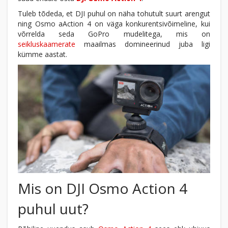
Tuleb tõdeda, et DJI puhul on näha tohutult suurt arengut
ning Osmo aAction 4 on väga konkurentsivõimeline, kui
võrrelda seda GoPro mudelitega, mis on
seikluskaamerate
maailmas domineerinud juba ligi
kümme aastat.
Mis on DJI Osmo Action 4
puhul uut?