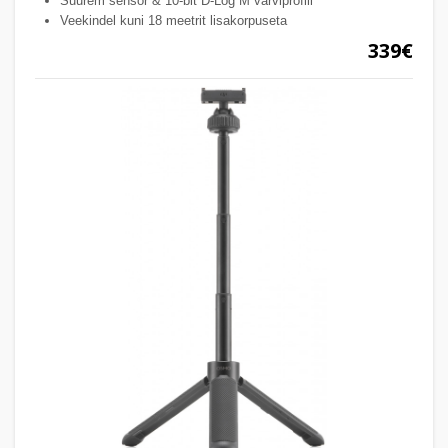
Suurem sensor & 10-bit D-Log M värviprofiil
Veekindel kuni 18 meetrit lisakorpuseta
339€