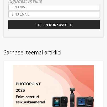
lugudest meilile
Sarnasel teemal artiklid