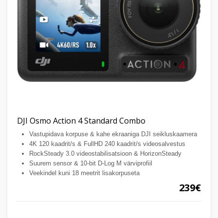
DJI Osmo Action 4 Standard Combo
Vastupidava korpuse & kahe ekraaniga DJI seikluskaamera
4K 120 kaadrit/s & FullHD 240 kaadrit/s videosalvestus
RockSteady 3.0 videostabilisatsioon & HorizonSteady
Suurem sensor & 10-bit D-Log M värviprofiil
Veekindel kuni 18 meetrit lisakorpuseta
239€