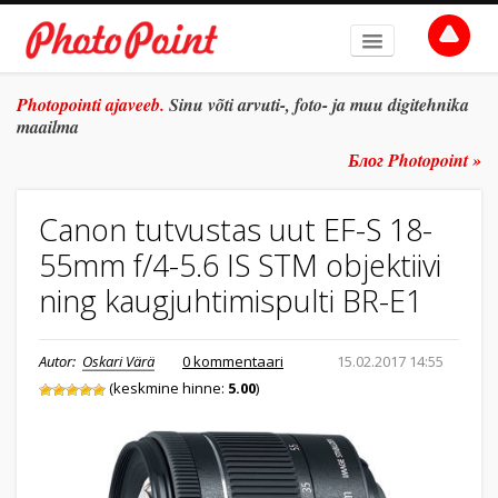
AVALEHT
Photopointi ajaveeb.
Sinu võti arvuti-, foto- ja muu digitehnika
maailma
TEEMAD
Блог Photopoint »
ŽANR
Canon tutvustas uut EF-S 18-
SÜVITSI
55mm f/4-5.6 IS STM objektiivi
ARHIIV
ning kaugjuhtimispulti BR-E1
TULE TÖÖLE
Autor:
Oskari Värä
0 kommentaari
15.02.2017 14:55
E-POOD
(keskmine hinne:
5.00
)