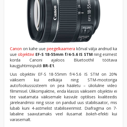
Canon
on kahe uue
peegelkaamera
kõrval välja andnud ka
uue
objektiivi
EF-S 18-55mm f/4-5.6 IS STM
ning esimest
korda Canoni ajaloos Bluetoothil töötava
kaugjuhtimispuldi
BR-E1
.
Uus objektiiv EF-S 18-55mm f/4-5.6 IS STM on 20%
väiksem kui eelkäija ning STM-mootoriga
autofookussüsteem on pea hääletu – ülioluline video
filmimisel. Ülikompaktne, enda klassis väikseim objektiiv ei
tee vaatamata väiksemale kasvule optilises kvaliteedis
järeleandmisi ning sisse on pandud uus stabilisaator, mis
lubab kuni 4-astmelist stabiliseerimist. Diafragma on 7-
labaline saavutamaks veel ilusamat
bokeh
-efekti kui
varasemalt.