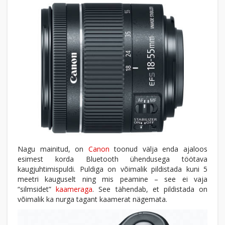
Nagu mainitud, on
Canon
toonud välja enda ajaloos
esimest korda Bluetooth ühendusega töötava
kaugjuhtimispuldi. Puldiga on võimalik pildistada kuni 5
meetri kauguselt ning mis peamine – see ei vaja
“silmsidet”
kaameraga
. See tähendab, et pildistada on
võimalik ka nurga tagant kaamerat nägemata.