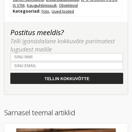
,
,
IS STM
Kaugjuhtimispult
Objektiivid
Kategooriad:
,
Foto
Uued tooted
Postitus meeldis?
Telli iganädalane kokkuvõte parimatest
lugudest meilile
Sarnasel teemal artiklid