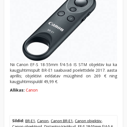
Nii Canon EF-S 18-55mm f/4-5.6 IS STM objektiiv kui ka
kaugjuhtimispult BR-E1 saabuvad poelettidele 2017. aasta
aprillis; objektiivi eeldatav müügihind on 269 € ning
kaugjuhtimispuldil 49,99 €.
Allikas:
Canon
Sildid:
,
,
,
,
BR-E1
Canon
Canon BR-E1
Canon objektiiv
,
,
Canon objektiivid
Distantspäästikud
EF-S 18-55mm f/4-5.6