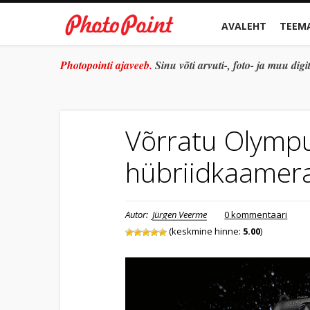
AVALEHT
TEEM
Photopointi ajaveeb.
Sinu võti arvuti-, foto- ja muu di
Võrratu Olymp
hübriidkaamer
Autor:
Jürgen Veerme
0 kommentaari
(keskmine hinne:
5.00
)