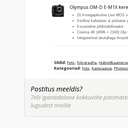
Olympus OM-D E-M1X ker
20,4-megapiksline Live MOS s
3-tolline kallutatav & pöörata
5-suunaline pildistabilisaator
Cinema 4K (4096 × 2160) 24p 
Integreeritud akutallaga ilmast
Sildid:
,
,
Foto
fotograafia
Hübriidkaamera
Kategooriad:
,
,
Foto
Kampaania
Photopo
Postitus meeldis?
Telli iganädalane kokkuvõte parimate
lugudest meilile