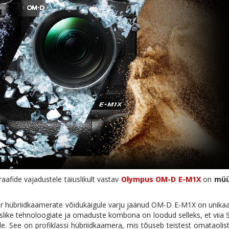
raafide vajadustele täiuslikult vastav
Olympus OM-D E-M1X
on
müü
er hübriidkaamerate võidukäigule varju jäänud OM-D E-M1X on unika
slike tehnoloogiate ja omaduste kombona on loodud selleks, et viia 
e. See on profiklassi hübriidkaamera, mis tõuseb teistest omataolis