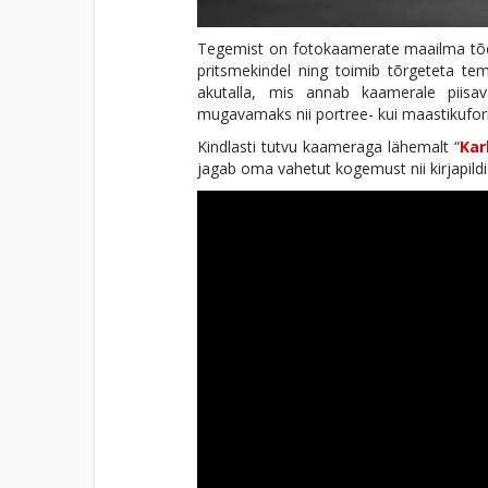
Tegemist on fotokaamerate maailma tõel
pritsmekindel ning toimib tõrgeteta tem
akutalla, mis annab kaamerale piisa
mugavamaks nii portree- kui maastikufo
Kindlasti tutvu kaameraga lähemalt “
Kar
jagab oma vahetut kogemust nii kirjapildi