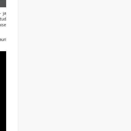
 ja
itud
ise
auri