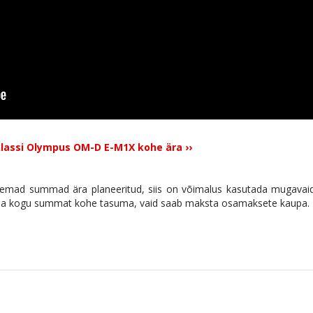
pklassi Olympus OM-D E-M1X kohe ära ››
uuremad summad ära planeeritud, siis on võimalus kasutada mugavai
 pea kogu summat kohe tasuma, vaid saab maksta osamaksete kaupa.