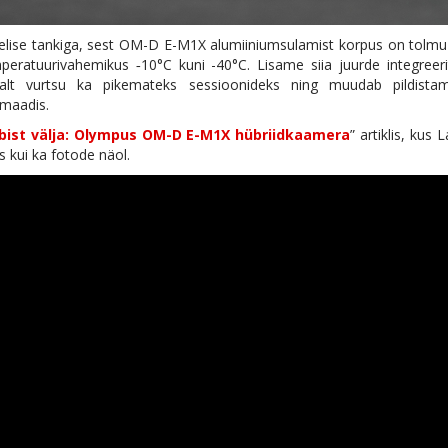
ise tankiga, sest OM-D E-M1X alumiiniumsulamist korpus on tolmu-
peratuurivahemikus ‑10°C kuni -40°C. Lisame siia juurde integreer
valt vurtsu ka pikemateks sessioonideks ning muudab pildistam
rmaadis.
bist välja: Olympus OM-D E-M1X hübriidkaamera
” artiklis, kus L
s kui ka fotode näol.