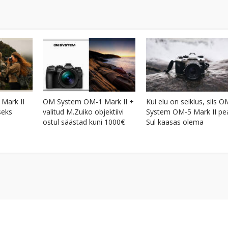
Mark II
OM System OM-1 Mark II +
Kui elu on seiklus, siis O
seks
valitud M.Zuiko objektiivi
System OM-5 Mark II pe
ostul säästad kuni 1000€
Sul kaasas olema