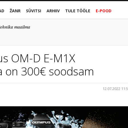
AD
ŽANR
SÜVITSI
ARHIIV
TULE TÖÖLE
E-POOD
gitehnika maailma
us OM-D E-M1X
a on 300€ soodsam
12.07.2022 11: