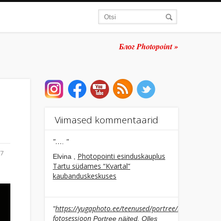
Блог Photopoint »
Viimased kommentaarid
"…. "
57
Photopointi esinduskauplus
Elvina ,
Tartu südames “Kvartal”
kaubanduskeskuses
https://yugaphoto.ee/teenused/portree/individuaalne
"
fotosessioon
Portree näited. Olles