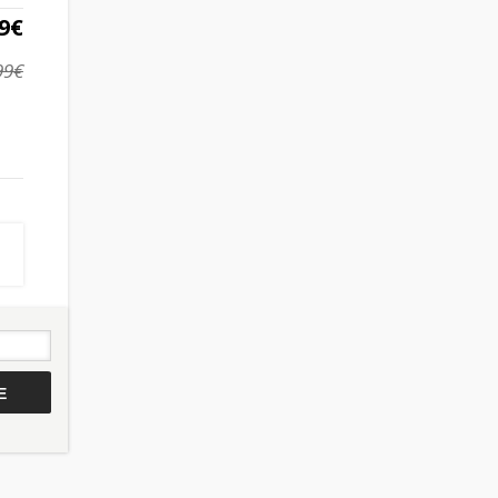
9€
99€