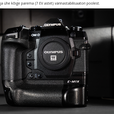
ja ühe kõige parema (7 EV astet) värinastabilisaatori poolest.