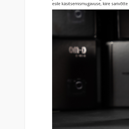
esile käsitsemismugavuse, kiire sarivõtte 