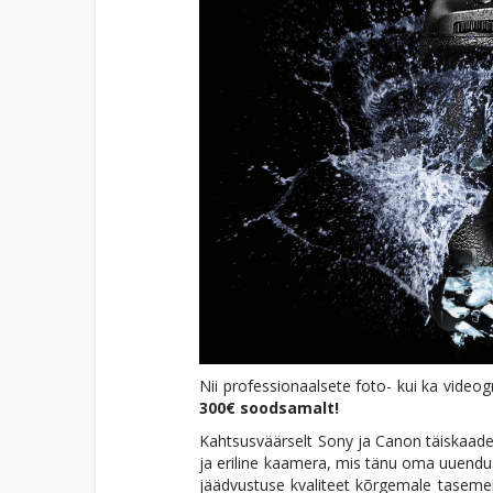
Nii professionaalsete foto- kui ka videog
300€ soodsamalt!
Kahtsusväärselt Sony ja Canon täiskaad
ja eriline kaamera, mis tänu oma uuendu
jäädvustuse kvaliteet kõrgemale tasemel