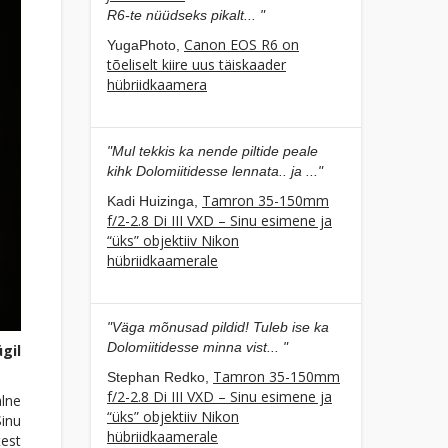
R6-te nüüdseks pikalt... "
Canon EOS R6 on
YugaPhoto,
tõeliselt kiire uus täiskaader
hübriidkaamera
"Mul tekkis ka nende piltide peale
kihk Dolomiitidesse lennata.. ja ..."
Tamron 35-150mm
Kadi Huizinga,
f/2-2.8 Di III VXD – Sinu esimene ja
“üks” objektiiv Nikon
hübriidkaamerale
"Väga mõnusad pildid! Tuleb ise ka
Dolomiitidesse minna vist... "
gil
Tamron 35-150mm
Stephan Redko,
f/2-2.8 Di III VXD – Sinu esimene ja
alne
“üks” objektiiv Nikon
Sinu
hübriidkaamerale
test