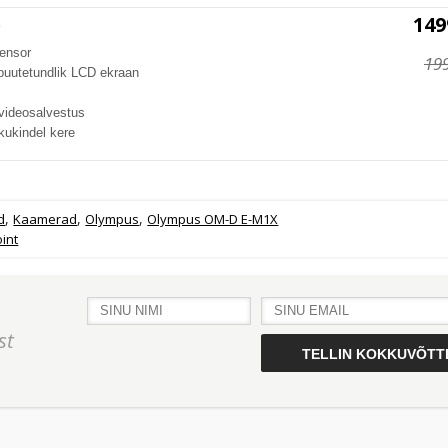
149
e
ensor
19
v puutetundlik LCD ekraan
videosalvestus
ikukindel kere
,
,
,
d
Kaamerad
Olympus
Olympus OM-D E-M1X
int
st