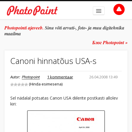
AVALEHT
Photopointi ajaveeb.
Sinu võti arvuti-, foto- ja muu digitehnika
maailma
TEEMAD
Блог Photopoint »
ŽANR
Canoni hinnatõus USA-s
SÜVITSI
ARHIIV
Autor:
Photopoint
1 kommentaar
26.04.2008 13:49
(Hinda esimesena)
TULE TÖÖLE
E-POOD
Sel nädalal potsatas Canon USA diilerite postkasti allolev
kiri: