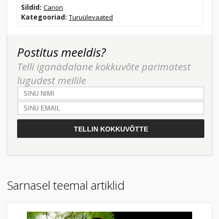
Sildid:
Canon
Kategooriad:
Turuülevaated
Postitus meeldis?
Telli iganädalane kokkuvõte parimatest
lugudest meilile
Sarnasel teemal artiklid