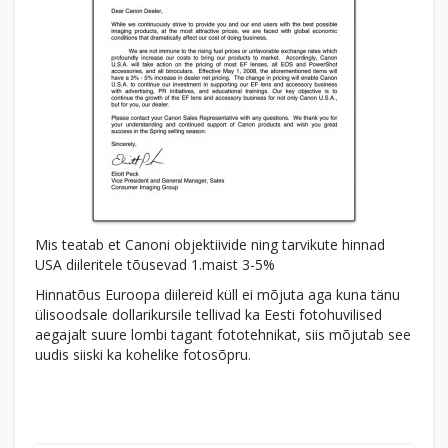
Mis teatab et Canoni objektiivide ning tarvikute hinnad
USA diileritele tõusevad 1.maist 3-5%
Hinnatõus Euroopa diilereid küll ei mõjuta aga kuna tänu
ülisoodsale dollarikursile tellivad ka Eesti fotohuvilised
aegajalt suure lombi tagant fototehnikat, siis mõjutab see
uudis siiski ka kohelike fotosõpru.