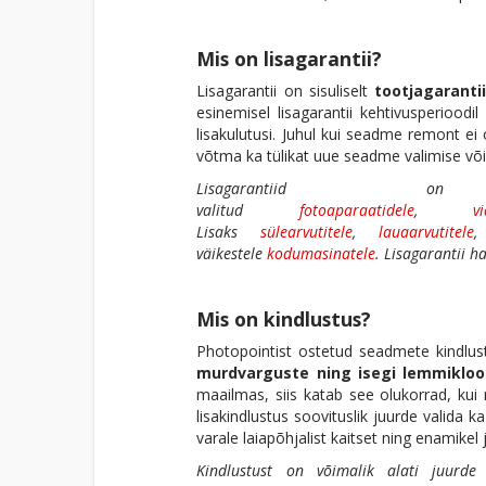
Mis on lisagarantii?
Lisagarantii on sisuliselt
tootjagaranti
esinemisel lisagarantii kehtivusperioo
lisakulutusi. Juhul kui seadme remont e
võtma ka tülikat uue seadme valimise võ
Lisagarantiid
valitud
fotoaparaatidele
,
v
Lisaks
sülearvutitele
,
lauaarvutitele
väikestele
kodumasinatele
. Lisagarantii h
Mis on kindlustus?
Photopointist ostetud seadmete kindlu
murdvarguste ning isegi lemmikloo
maailmas, siis katab see olukorrad, kui 
lisakindlustus soovituslik juurde valida 
varale laiapõhjalist kaitset ning enamikel
Kindlustust on võimalik alati juurde o