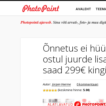
AVALEHT
TEEM
Photopointi ajaveeb.
Sinu võti arvuti-, foto- ja muu di
Õnnetus ei hüüa
ostul juurde lis
saad 299€ king
Autor:
Jürgen Veerme
0 kommentaari
(keskmine hinne:
5.00
)