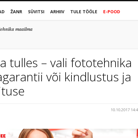
AD
ŽANR
SÜVITSI
ARHIIV
TULE TÖÖLE
E-POOD
gitehnika maailma
 tulles – vali fototehnika
agarantii või kindlustus ja
ituse
10.10.2017 14: