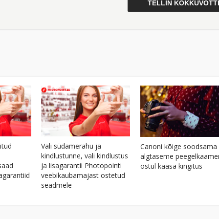
itud
Vali südamerahu ja
Canoni kõige soodsama
kindlustunne, vali kindlustus
algtaseme peegelkaame
saad
ja lisagarantii Photopointi
ostul kaasa kingitus
agarantiid
veebikaubamajast ostetud
seadmele