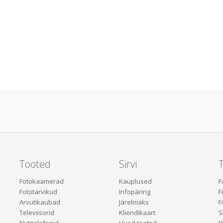
Tooted
Sirvi
Fotokaamerad
Kauplused
F
Fototarvikud
Infopäring
F
Arvutikaubad
Järelmaks
F
Televiisorid
Kliendikaart
S