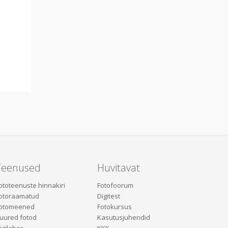
Teenused
Huvitavat
ototeenuste hinnakiri
Fotofoorum
otoraamatud
Digitest
otomeened
Fotokursus
uured fotod
Kasutusjuhendid