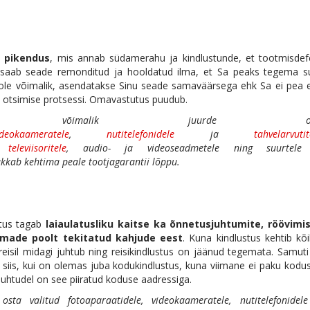
i pikendus
, mis annab südamerahu ja kindlustunde, et tootmisdef
dil saab seade remonditud ja hooldatud ilma, et Sa peaks tegema s
i ole võimalik, asendatakse Sinu seade samaväärsega ehk Sa ei pea 
i otsimise protsessi. Omavastutus puudub.
 on võimalik juurde os
ideokaameratele
,
nutitelefonidele
ja
tahvelarvutit
,
televiisoritele
, audio- ja videoseadmetele ning suurtele
akkab kehtima peale tootjagarantii lõppu.
stus tagab
laiaulatusliku kaitse ka õnnetusjuhtumite, röövimis
made poolt tekitatud kahjude eest
. Kuna kindlustus kehtib kõi
reisil midagi juhtub ning reisikindlustus on jäänud tegemata. Samut
ka siis, kui on olemas juba kodukindlustus, kuna viimane ei paku kodu
 juhtudel on see piiratud koduse aadressiga.
sta valitud fotoaparaatidele, videokaameratele, nutitelefonidele