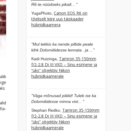
R6-te nüüdseks pikalt... "
Canon EOS R6 on
YugaPhoto,
tõeliselt kiire uus täiskaader
hübriidkaamera
"Mul tekkis ka nende piltide peale
kihk Dolomiitidesse lennata.. ja ..."
Tamron 35-150mm
Kadi Huizinga,
f/2-2.8 Di III VXD – Sinu esimene ja
“üks” objektiiv Nikon
hübriidkaamerale
lik
ige
saks
"Väga mõnusad pildid! Tuleb ise ka
Dolomiitidesse minna vist... "
alid
fia-
Tamron 35-150mm
Stephan Redko,
f/2-2.8 Di III VXD – Sinu esimene ja
“üks” objektiiv Nikon
hübriidkaamerale