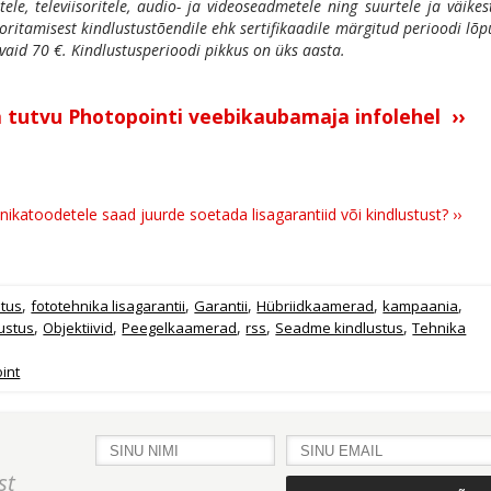
itele, televiisoritele, audio- ja videoseadmetele ning suurtele ja väikes
ritamisest kindlustustõendile ehk sertifikaadile märgitud perioodi lõp
aid 70 €. Kindlustusperioodi pikkus on üks aasta.
tutvu Photopointi veebikaubamaja infolehel ››
nikatoodetele saad juurde soetada lisagarantiid või kindlustust? ››
,
,
,
,
,
stus
fototehnika lisagarantii
Garantii
Hübriidkaamerad
kampaania
,
,
,
,
,
lustus
Objektiivid
Peegelkaamerad
rss
Seadme kindlustus
Tehnika
int
st