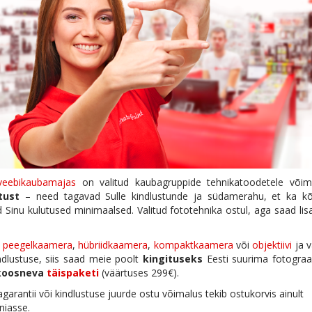
veebikaubamajas
on valitud kaubagruppide tehnikatoodetele võima
tust
– need tagavad Sulle kindlustunde ja südamerahu, et ka kõ
 Sinu kulutused minimaalsed. Valitud fototehnika ostul, aga saad li
d
peegelkaamera
,
hübriidkaamera
,
kompaktkaamera
või
objektiivi
ja v
indlustuse, siis saad meie poolt
kingituseks
Eesti suurima fotograa
 koosneva
täispaketi
(väärtuses 299€).
agarantii või kindlustuse juurde ostu võimalus tekib ostukorvis ainult
niasse.