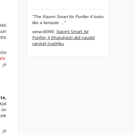
"The Xiaomi Smart Air Purifier 4 looks
like a fantastic ..."
ekti
uuri
Xiaomi Smart Air
simeci6990,
ette
Purifier 4 õhupuhasti abil naudid
värsket toaõhku
ta
ele
.
 ja
te,
kjal
i on
sele
 ja