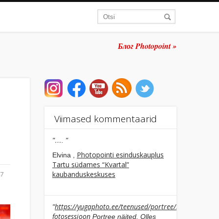
Блог Photopoint »
Viimased kommentaarid
"…. "
Photopointi esinduskauplus
Elvina ,
Tartu südames “Kvartal”
47
kaubanduskeskuses
https://yugaphoto.ee/teenused/portree/individuaalne
"
fotosessioon
Portree näited. Olles