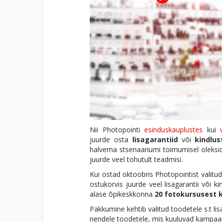
Nii Photopointi
esinduskauplustes
kui
juurde osta
lisagarantiid
või
kindlus
halvema stsenaariumi toimumisel oleksid
juurde veel tohutult teadmisi.
Kui ostad oktoobris Photopointist valitu
ostukorvis juurde veel lisagarantii või k
alase õpikeskkonna
20 fotokursusest
Pakkumine kehtib valitud toodetele s.t lis
nendele toodetele, mis kuuluvad kampaa