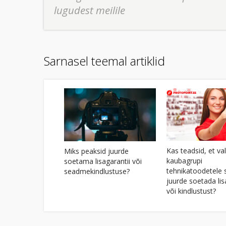
lugudest meilile
Sarnasel teemal artiklid
Kas teadsid, et val
Miks peaksid juurde
kaubagrupi
soetama lisagarantii või
tehnikatoodetele 
seadmekindlustuse?
juurde soetada lis
või kindlustust?