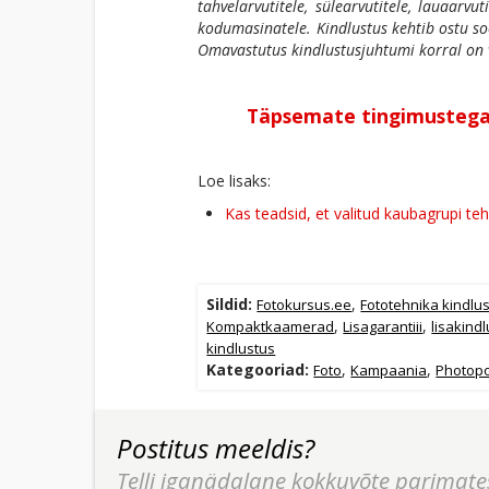
tahvelarvutitele, sülearvutitele, lauaarvut
kodumasinatele. Kindlustus kehtib ostu soo
Omavastutus kindlustusjuhtumi korral on v
Täpsemate tingimustega 
Loe lisaks:
Kas teadsid, et valitud kaubagrupi teh
Sildid:
,
Fotokursus.ee
Fototehnika kindlu
,
,
Kompaktkaamerad
Lisagarantiii
lisakind
kindlustus
Kategooriad:
,
,
Foto
Kampaania
Photopo
Postitus meeldis?
Telli iganädalane kokkuvõte parimate