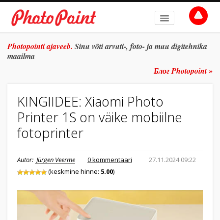
AVALEHT
Photopointi ajaveeb.
Sinu võti arvuti-, foto- ja muu digitehnika
maailma
TEEMAD
Блог Photopoint »
ŽANR
KINGIIDEE: Xiaomi Photo
SÜVITSI
Printer 1S on väike mobiilne
ARHIIV
fotoprinter
TULE TÖÖLE
Autor:
Jürgen Veerme
0 kommentaari
27.11.2024 09:22
E-POOD
(keskmine hinne:
5.00
)