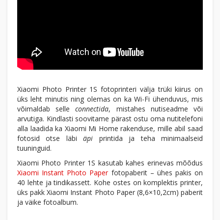
Xiaomi Photo Printer 1S fotoprinteri välja trüki kiirus on
üks leht minutis ning olemas on ka Wi-Fi ühenduvus, mis
võimaldab selle
connectida
, mistahes nutiseadme või
arvutiga. Kindlasti soovitame pärast ostu oma nutitelefoni
alla laadida ka Xiaomi Mi Home rakenduse, mille abil saad
fotosid otse läbi
äpi
printida ja teha minimaalseid
tuuninguid.
Xiaomi Photo Printer 1S kasutab kahes erinevas mõõdus
Xiaomi Instant Photo Paper
fotopaberit – ühes pakis on
40 lehte ja tindikassett. Kohe ostes on komplektis printer,
üks pakk
Xiaomi Instant Photo Paper (8,6×10,2cm) paberit
ja väike fotoalbum.