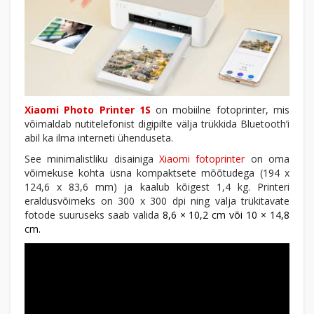
Xiaomi Photo Printer 1S
on mobiilne fotoprinter, mis
võimaldab nutitelefonist digipilte välja trükkida Bluetooth’i
abil ka ilma interneti ühenduseta.
See minimalistliku disainiga
Xiaomi fotoprinter
on oma
võimekuse kohta üsna kompaktsete mõõtudega (194 x
124,6 x 83,6 mm) ja kaalub kõigest 1,4 kg. Printeri
eraldusvõimeks on 300 x 300 dpi ning välja trükitavate
fotode suuruseks saab valida
8,6 × 10,2 cm või 10 × 14,8
cm.