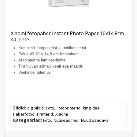
Xiaomi fotopaber Instant Photo Paper 10x14,8cm
40 lehte
Komplekt fotopaberist ja tindikassetist
Pakis 40 10 × 14,8 cm fotopaberit
Automaatne lamineerimine
Tint kuivab silmapilkselt ega määrdu
Veekindel tulemus
Sildid:
,
,
,
,
digipildid
Foto
Fotoprinterid
kingiidee
,
,
Paberfotod
Printerid
Xiaomi
Kategooriad:
,
,
Foto
Nutiseadmed
Nüüd saadaval