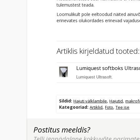
tulemustest teada.
Loomulikult pole eeltoodud näited ainuv
erinevates olukordades erinevad vajaduses
Artiklis kirjeldatud tooted:
Lumiquest softboks Ultras
Lumiquest Ultrasoft.
Sildid:
,
,
Hajuti välklambile
Hajutid
makrof
Kategooriad:
,
,
Artiklid
Foto
Tee ise
Postitus meeldis?
Telli iganädalane kokkuvõte parimate