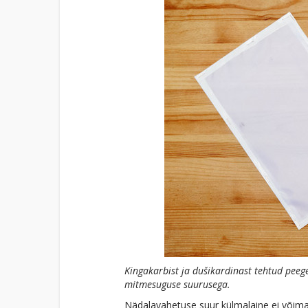
Kingakarbist ja dušikardinast tehtud peeg
mitmesuguse suurusega.
Nädalavahetuse suur külmalaine ei võimal