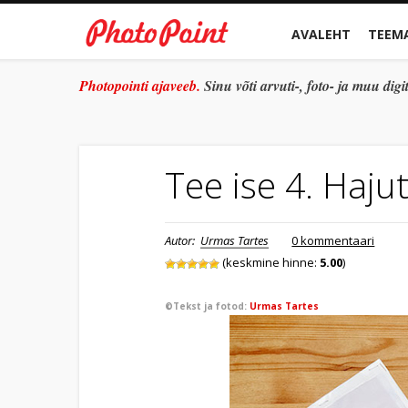
AVALEHT
TEEM
Photopointi ajaveeb.
Sinu võti arvuti-, foto- ja muu di
Tee ise 4. Haju
Autor:
Urmas Tartes
0 kommentaari
(keskmine hinne:
5.00
)
©Tekst ja fotod:
Urmas Tartes