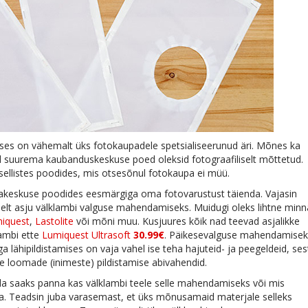
es on vähemalt üks fotokaupadele spetsialiseerunud äri. Mõnes ka
d suurema kaubanduskeskuse poed oleksid fotograafiliselt mõttetud.
 sellistes poodides, mis otsesõnul fotokaupa ei müü.
akeskuse poodides eesmärgiga oma fotovarustust täienda. Vajasin
selt asju välklambi valguse mahendamiseks. Muidugi oleks lihtne minn
iquest
,
Lastolite
või mõni muu. Kusjuures kõik nad teevad asjalikke
lambi ette
Lumiquest Ultrasoft
30.99€
. Päikesevalguse mahendamise
ga lähipildistamises on vaja vahel ise teha hajuteid- ja peegeldeid, ses
e loomade (inimeste) pildistamise abivahendid.
da saaks panna kas välklambi teele selle mahendamiseks või mis
a. Teadsin juba varasemast, et üks mõnusamaid materjale selleks