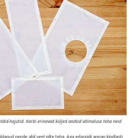
eldid-hajutid. Karbi erinevad küljed andsid võimaluse teha neid
danud nende abil veel pilte teha. Aga edaspidi annan kindlasti