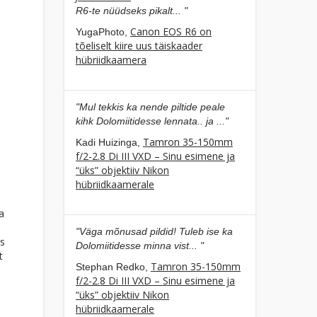
R6-te nüüdseks pikalt... "
Canon EOS R6 on
YugaPhoto,
tõeliselt kiire uus täiskaader
hübriidkaamera
"Mul tekkis ka nende piltide peale
kihk Dolomiitidesse lennata.. ja ..."
Tamron 35-150mm
Kadi Huizinga,
f/2-2.8 Di III VXD – Sinu esimene ja
“üks” objektiiv Nikon
hübriidkaamerale
a
"Väga mõnusad pildid! Tuleb ise ka
ks
Dolomiitidesse minna vist... "
t
Tamron 35-150mm
Stephan Redko,
f/2-2.8 Di III VXD – Sinu esimene ja
“üks” objektiiv Nikon
hübriidkaamerale