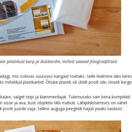
t plastikust karp ja dušikardin, millest saavad fotograafilised
idagi, mis sobivas suuruses kangast toetaks. Selle leidmine läks kiirest
 mõeldud plastkarbid. Õhuke plastik oli ühelt poolt sile, teiselt kerge
l kääre, valget teipi ja klammerdajat. Tulemuseks sain kena komplekti
n sisse ja ava, kust objektiiv läbi mahub. Lähipildistamises on vahel
i poolt juurde vaja. Selline auguga peegeldi-hajuti peaks taolises