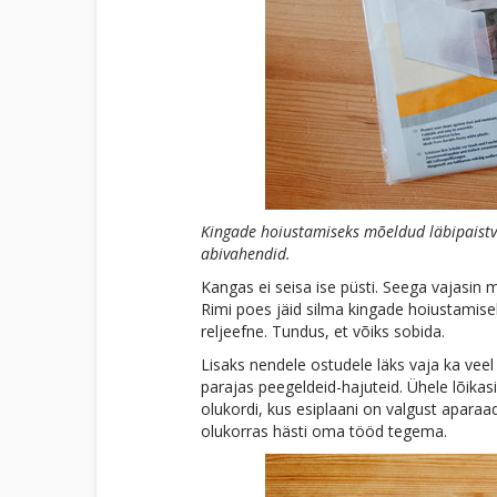
Kingade hoiustamiseks mõeldud läbipaistvas
abivahendid.
Kangas ei seisa ise püsti. Seega vajasin m
Rimi poes jäid silma kingade hoiustamiseks
reljeefne. Tundus, et võiks sobida.
Lisaks nendele ostudele läks vaja ka vee
parajas peegeldeid-hajuteid. Ühele lõikasi
olukordi, kus esiplaani on valgust aparaad
olukorras hästi oma tööd tegema.