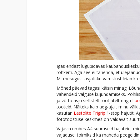
Igas endast lugupidavas kaubanduskeskus
rohkem. Aga see ei tähenda, et ülejäänu
Mitmesugust asjalikku varustust leiab ka
Mõned päevad tagasi käisin minagi Lõun
vahendeid valguse kujundamiseks. Põhili
ja võtta asju sellistelt tootjatelt nagu
Lum
tooteid. Näiteks käib aeg-ajalt minu välk
kasutan
Lastolite Trigrip
1-stop hajutit. A
fototööstuse keskmes on valdavalt suurt
Vajasin umbes A4 suuruseid hajuteid, mi
vajadusel toimiksid ka maheda peegeldin