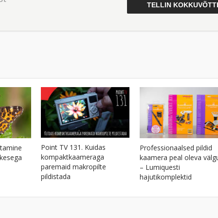
Point TV 131. Kuidas
istamine
Professionaalsed pildid
kompaktkaameraga
ikesega
kaamera peal oleva välg
paremaid makropilte
– Lumiquesti
pildistada
hajutikomplektid