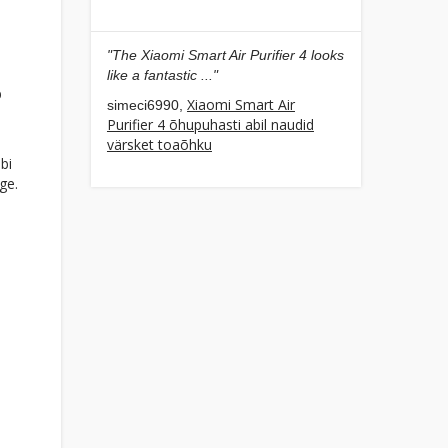
"The Xiaomi Smart Air Purifier 4 looks
like a fantastic ..."
b
Xiaomi Smart Air
simeci6990,
Purifier 4 õhupuhasti abil naudid
värsket toaõhku
bi
lge.