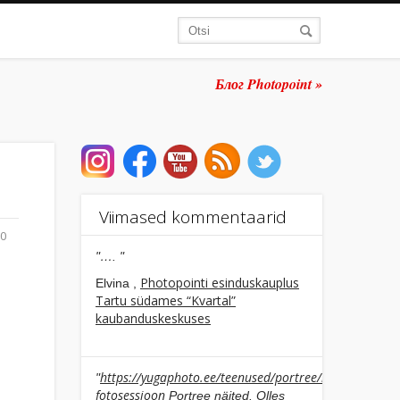
Блог Photopoint »
Viimased kommentaarid
00
"…. "
Photopointi esinduskauplus
Elvina ,
Tartu südames “Kvartal”
kaubanduskeskuses
https://yugaphoto.ee/teenused/portree/individuaalne
"
fotosessioon
Portree näited. Olles