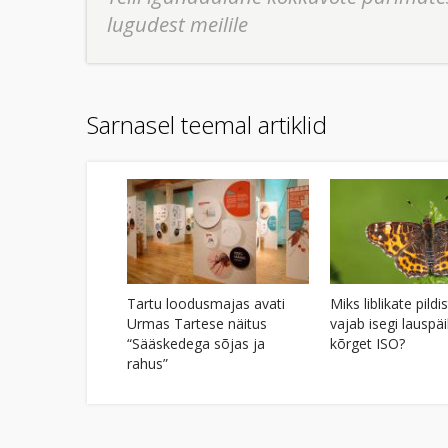
lugudest meilile
Sarnasel teemal artiklid
Tartu loodusmajas avati
Miks liblikate pild
Urmas Tartese näitus
vajab isegi lauspä
“Sääskedega sõjas ja
kõrget ISO?
rahus”