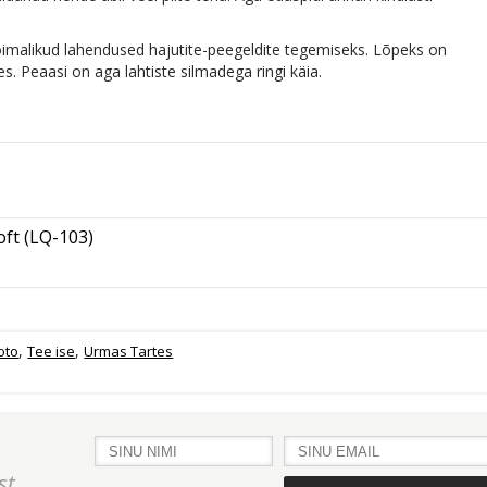
õimalikud lahendused hajutite-peegeldite tegemiseks. Lõpeks on
. Peaasi on aga lahtiste silmadega ringi käia.
oft (LQ-103)
,
,
oto
Tee ise
Urmas Tartes
st