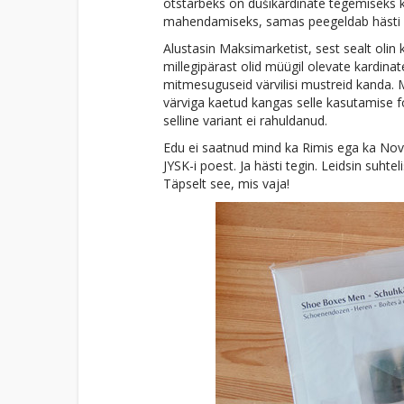
otstarbeks on dušikardinate tegemiseks k
mahendamiseks, samas peegeldab hästi ke
Alustasin Maksimarketist, sest sealt olin
millegipärast olid müügil olevate kardina
mitmesuguseid värvilisi mustreid kanda. 
värviga kaetud kangas selle kasutamise f
selline variant ei rahuldanud.
Edu ei saatnud mind ka Rimis ega ka Novalu
JYSK-i poest. Ja hästi tegin. Leidsin suhte
Täpselt see, mis vaja!