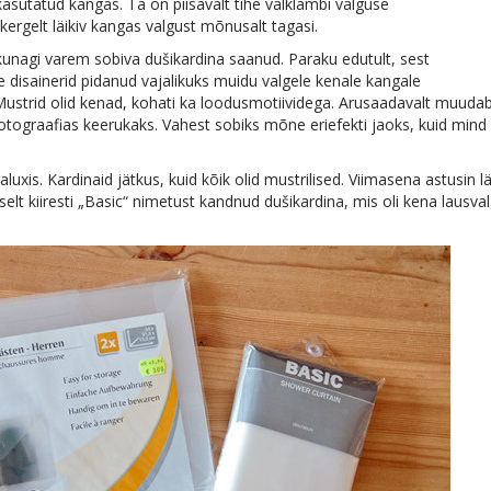
asutatud kangas. Ta on piisavalt tihe välklambi valguse
rgelt läikiv kangas valgust mõnusalt tagasi.
 kunagi varem sobiva dušikardina saanud. Paraku edutult, sest
te disainerid pidanud vajalikuks muidu valgele kenale kangale
Mustrid olid kenad, kohati ka loodusmotiividega. Arusaadavalt muuda
otograafias keerukaks. Vahest sobiks mõne eriefekti jaoks, kuid mind
xis. Kardinaid jätkus, kuid kõik olid mustrilised. Viimasena astusin lä
liselt kiiresti „Basic“ nimetust kandnud dušikardina, mis oli kena lausva