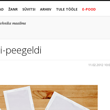
AD
ŽANR
SÜVITSI
ARHIIV
TULE TÖÖLE
E-POOD
gitehnika maailma
ti-peegeldi
11.02.2012 10: