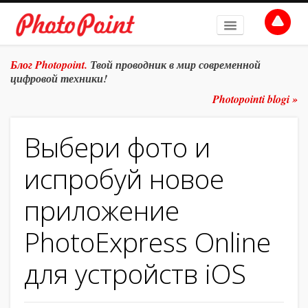
НА ГЛАВНУЮ
Блог Photopoint.
Твой проводник в мир современной
цифровой техники!
ТЕМЫ
Photopointi blogi »
ПОДРОБНЕЕ
Выбери фото и
АРХИВ
испробуй новое
АВТОРЫ
приложение
Е-МАГАЗИН
PhotoExpress Online
для устройств iOS