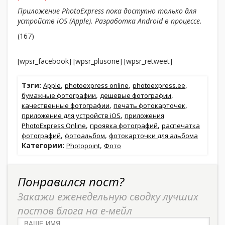
Приложение PhotoExpress пока доступно только для
устройств iOS (Apple). Разработка Android в процессе.
(167)
[wpsr_facebook] [wpsr_plusone] [wpsr_retweet]
Тэги:
,
,
,
Apple
photoexpress online
photoexpress.ee
,
,
бумажные фотографии
дешевые фотографии
,
,
качественные фотографии
печать фотокарточек
,
приложение для устройств iOS
приложения
,
,
PhotoExpress Online
проявка фотографий
распечатка
,
,
фотографий
фотоальбом
фотокарточки для альбома
Категории:
,
Photopoint
Фото
Понравился пост?
Закажи еженедельную сводку лучших
постов блога на е-мейл