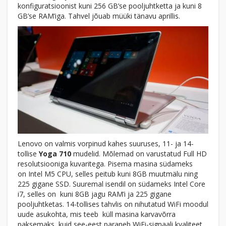
konfiguratsioonist kuni 256 GB’se pooljuhtketta ja kuni 8
GB’se RAM’iga. Tahvel jõuab müüki tänavu aprillis.
Lenovo on valmis vorpinud kahes suuruses, 11- ja 14-
tollise
Yoga 710
mudelid. Mõlemad on varustatud Full HD
resolutsiooniga kuvaritega. Pisema masina südameks
on Intel M5 CPU, selles peitub kuni 8GB muutmälu ning
225 gigane SSD. Suuremal isendil on südameks Intel Core
i7, selles on kuni 8GB jagu RAM’i ja 225 gigane
pooljuhtketas. 14-tollises tahvlis on nihutatud WiFi moodul
uude asukohta, mis teeb küll masina karvavõrra
paksemaks, kuid see-eest paraneb WiFi-signaali kvaliteet