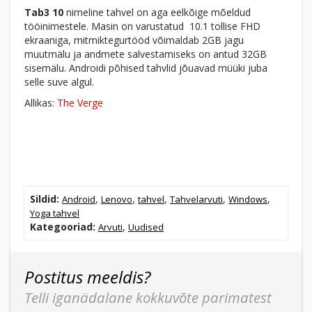
Tab3 10
nimeline tahvel on aga eelkõige mõeldud
tööinimestele. Masin on varustatud 10.1 tollise FHD
ekraaniga, mitmiktegurtööd võimaldab 2GB jagu
muutmälu ja andmete salvestamiseks on antud 32GB
sisemälu. Androidi põhised tahvlid jõuavad müüki juba
selle suve algul.
Allikas:
The Verge
Sildid:
,
,
,
,
,
Android
Lenovo
tahvel
Tahvelarvuti
Windows
Yoga tahvel
Kategooriad:
,
Arvuti
Uudised
Postitus meeldis?
Telli iganädalane kokkuvõte parimatest