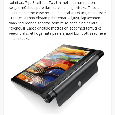
kolmikut. 7-ja 8-tollised
Tab3
nimelised masinad on
selgelt mõeldud pereliikmete vahel jagamiseks. Tootja on
lisanud seadmetesse nn. lapsesõbraliku režiimi, mida sisse
lülitades kumab ekraan pehmemat valgust, lapsevanem
saab reguleerida seadme toimimise aega ning hallata
rakendusi. Lapsekindluse mõttes on seadmed tehtud ka
veekindlaks, et kogemata peale-ajatud kompott seadmele
liiga ei teeks.