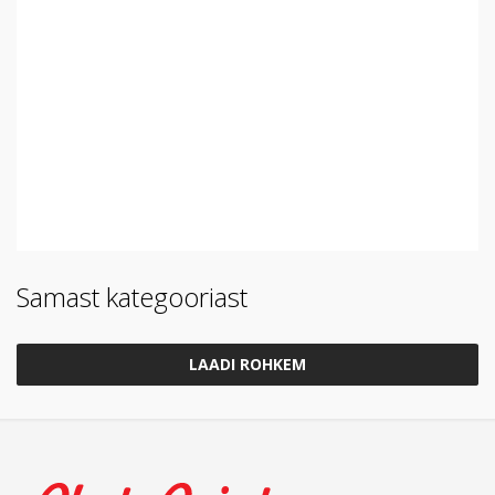
Samast kategooriast
LAADI ROHKEM