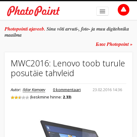
AVALEHT
Photopointi ajaveeb.
Sinu võti arvuti-, foto- ja muu digitehnika
maailma
TEEMAD
Блог Photopoint »
ŽANR
MWC2016: Lenovo toob turule
SÜVITSI
posutäie tahvleid
ARHIIV
TULE TÖÖLE
Autor:
Ildar Kamaev
0 kommentaari
23.02.2016 14:36
(keskmine hinne:
2.33
)
E-POOD