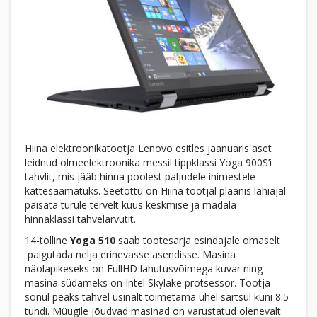
Hiina elektroonikatootja Lenovo esitles jaanuaris aset
leidnud olmeelektroonika messil tippklassi Yoga 900S’i
tahvlit, mis jääb hinna poolest paljudele inimestele
kättesaamatuks. Seetõttu on Hiina tootjal plaanis lähiajal
paisata turule tervelt kuus keskmise ja madala
hinnaklassi tahvelarvutit.
14-tolline
Yoga 510
saab tootesarja esindajale omaselt
paigutada nelja erinevasse asendisse. Masina
näolapikeseks on FullHD lahutusvõimega kuvar ning
masina südameks on Intel Skylake protsessor. Tootja
sõnul peaks tahvel usinalt toimetama ühel särtsul kuni 8.5
tundi. Müügile jõudvad masinad on varustatud olenevalt