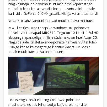
ning kasutajal pole võimalik lihtsasti oma käpakestega
moodulit kinni katta. Nõudlik kasutaja võib valida endale
ka Nvidia GeForce 940MX graafikakiibiga varustatud tahvli.
Yoga 710 tahvelarvutid jõuavad müüki tänavu maikuus.
MWC’l esitles Hiina tootja ka Windows 10’l põhinevat
tahvelarvutit Ideapad MIIX 310. Tegu on 10.1 tollise FullHD
ekraaniga aparaadiga, millele südameks on Intel Atom X5.
Nagu paljudel teistel akende-põhistel tahvelarvutitel tuleb
310-ga kaasa ka magnetiga kinnituv klaviatuur. Masin
jõuab müüki käesoleva aasta juunis.
Lisaks Yoga tahvlitele ning Windows’i põhistele
masinatele, esitles Hiina tootja ka Androidi-tahvlite