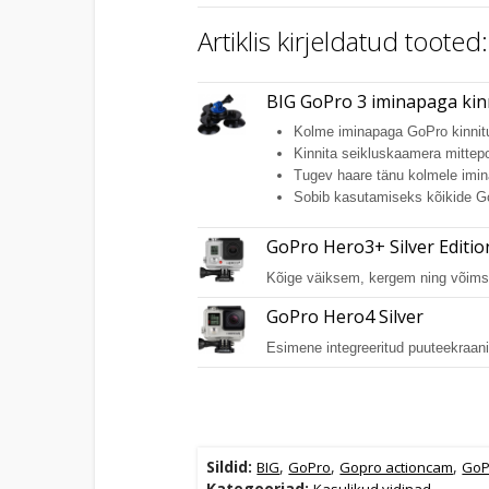
Artiklis kirjeldatud tooted:
BIG GoPro 3 iminapaga kin
Kolme iminapaga GoPro kinnit
Kinnita seikluskaamera mittepo
Tugev haare tänu kolmele imin
Sobib kasutamiseks kõikide 
GoPro Hero3+ Silver Editio
Kõige väiksem, kergem ning võimsa
GoPro Hero4 Silver
Esimene integreeritud puuteekraa
Sildid:
,
,
,
BIG
GoPro
Gopro actioncam
GoP
Kategooriad:
Kasulikud vidinad