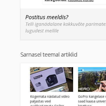
Postitus meeldis?
Telli iganädalane kokkuvõte parimate
lugudest meilile
Sarnasel teemal artiklid
Kogemata näidatud video
GoPro kangelase 
paljastas veel
saad kaasa univer
avalikustamata GoPro
kingituse