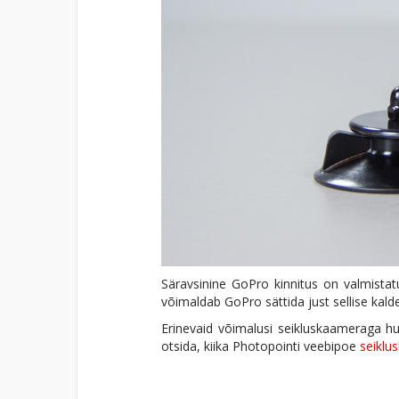
Säravsinine GoPro kinnitus on valmistat
võimaldab GoPro sättida just sellise kald
Erinevaid võimalusi seikluskaameraga hu
otsida, kiika Photopointi veebipoe
seiklu