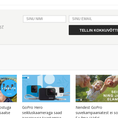
st
ostuga
GoPro Hero
Nendest GoPro
saalse
seikluskaameraga saad
suvekampaaniatest ei so
iseseisvuse taastamise
Sa ilma jääda!