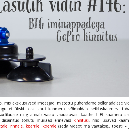
 mis eksklusiivsed imeasjad, mistõttu pühendame sellenädalase vi
agu ei ükski teist sorti kaamera, võimaldab seikluskaamera tab
surfilauale ning annab vastu vapustavaid kaadreid. Et kaamera sa
 disainitud tohutu müriaad erinevaid
kinnitusi
, mis lubavad kaam
ttale
,
rinnale
,
kitarrile
,
koerale
(seda videot ma vaataks!).. tõesti –