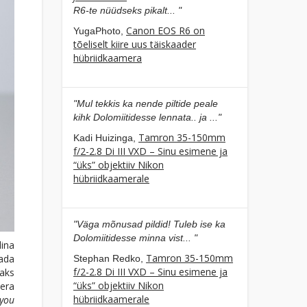
R6-te nüüdseks pikalt... "
Canon EOS R6 on
YugaPhoto,
tõeliselt kiire uus täiskaader
hübriidkaamera
"Mul tekkis ka nende piltide peale
kihk Dolomiitidesse lennata.. ja ..."
Tamron 35-150mm
Kadi Huizinga,
f/2-2.8 Di III VXD – Sinu esimene ja
“üks” objektiiv Nikon
hübriidkaamerale
"Väga mõnusad pildid! Tuleb ise ka
Dolomiitidesse minna vist... "
dina
Tamron 35-150mm
ada
Stephan Redko,
f/2-2.8 Di III VXD – Sinu esimene ja
aks
“üks” objektiiv Nikon
era
hübriidkaamerale
you