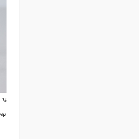
ning
älja