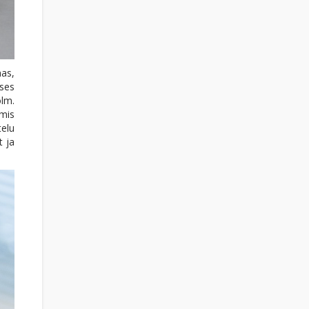
mas,
ises
olm.
 mis
elu
t ja