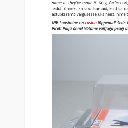
name it, they”ve made it
. Kuigi GoPro or
leidub õnneks ka soodsamaid, kuid sama efe
astubki rambivalgusesse üks neist, nimel
NB! Loosimine on
casino
lõppenud! Selle 
Piret! Palju õnne! Võtame võitjaga peagi 