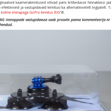
iginaalsed kaamerakinnitused võivad päris krõbedasse hinnaklassi jä
ktiivseid ja vastupidavaid kinnitusi ka alternatiivsetelt tegijatelt. 
t
kolme
iminapaga GoPro kinnitus BIG
“ilt.
BIG iminappade vastupidavuse saab proovile panna kommenteerija nr
ühendust.