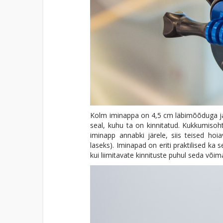
Kolm iminappa on 4,5 cm läbimõõduga ja is
seal, kuhu ta on kinnitatud. Kukkumisoh
iminapp annabki järele, siis teised hoi
laseks). Iminapad on eriti praktilised ka
kui liimitavate kinnituste puhul seda võim