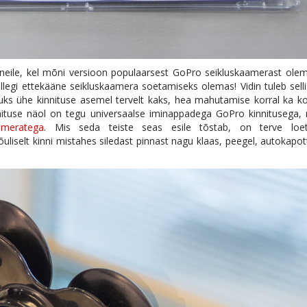
 neile, kel mõni versioon populaarsest GoPro seikluskaamerast ole
 jällegi ettekääne seikluskaamera soetamiseks olemas! Vidin tuleb sell
uks ühe kinnituse asemel tervelt kaks, hea mahutamise korral ka k
nnituse näol on tegu universaalse iminappadega GoPro kinnitusega,
meratega
. Mis seda teiste seas esile tõstab, on terve loet
uliselt kinni mistahes siledast pinnast nagu klaas, peegel, autokapot