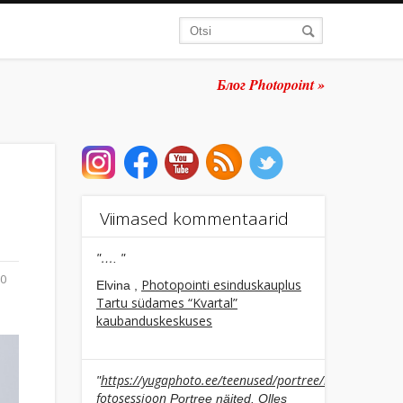
Блог Photopoint »
Viimased kommentaarid
"…. "
00
Photopointi esinduskauplus
Elvina ,
Tartu südames “Kvartal”
kaubanduskeskuses
https://yugaphoto.ee/teenused/portree/individuaalne
"
fotosessioon
Portree näited. Olles