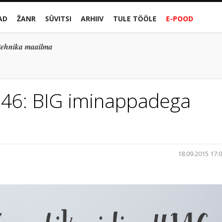
AD
ŽANR
SÜVITSI
ARHIIV
TULE TÖÖLE
E-POOD
gitehnika maailma
#146: BIG iminappadega
18.09.2015 17: