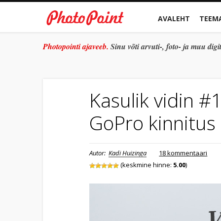
AVALEHT
TEEM
Photopointi ajaveeb.
Sinu võti arvuti-, foto- ja muu di
Kasulik vidin 
GoPro kinnitus
Autor:
Kadi Huizinga
18 kommentaari
(keskmine hinne:
5.00
)