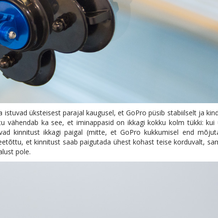
tuvad üksteisest parajal kaugusel, et GoPro püsib stabiilselt ja kind
tu vähendab ka see, et iminappasid on ikkagi kokku kolm tükki: kui
avad kinnitust ikkagi paigal (mitte, et GoPro kukkumisel end mõju
 seetõttu, et kinnitust saab paigutada ühest kohast teise korduvalt, s
alust pole.