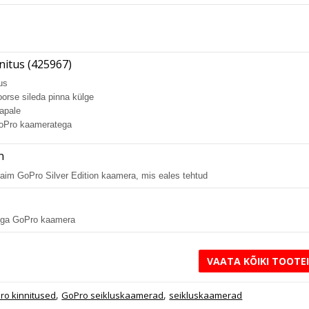
nitus (425967)
us
orse sileda pinna külge
apale
GoPro kaameratega
n
im GoPro Silver Edition kaamera, mis eales tehtud
niga GoPro kaamera
VAATA KÕIKI TOOTE
,
,
ro kinnitused
GoPro seikluskaamerad
seikluskaamerad