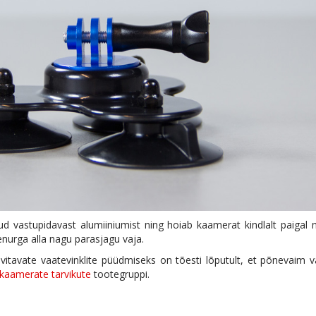
ud vastupidavast alumiiniumist ning hoiab kaamerat kindlalt paigal 
enurga alla nagu parasjagu vaja.
vitavate vaatevinklite püüdmiseks on tõesti lõputult, et põnevaim v
skaamerate tarvikute
tootegruppi.