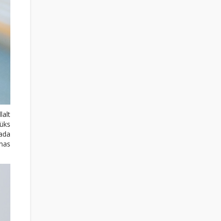
lalt
 üks
tada
amas