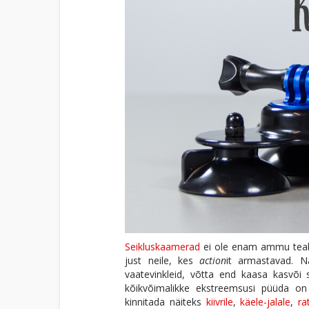
Seikluskaamerad
ei ole enam ammu teab,
just neile, kes
action
it armastavad. N
vaatevinkleid, võtta end kaasa kasvõi 
kõikvõimalikke ekstreemsusi püüda on
kinnitada näiteks
kiivrile
,
käele-jalale
,
ra