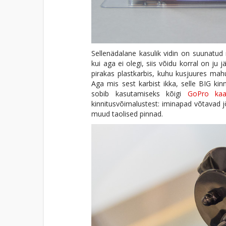
Sellenädalane kasulik vidin on suunatud
kui aga ei olegi, siis võidu korral on ju
pirakas plastkarbis, kuhu kusjuures mah
Aga mis sest karbist ikka, selle BIG ki
sobib kasutamiseks kõigi
GoPro kaa
kinnitusvõimalustest: iminapad võtavad jõ
muud taolised pinnad.